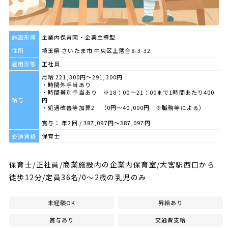
施設形態
企業内保育園・企業主導型
住所
埼玉県 さいたま市 中央区上落合8-3-32
雇用形態
正社員
月給 221,300円～291,300円
・時間外手当あり
・時間帯別手当あり ※18：00～21：00まで1時間あたり400
給与
円
・処遇改善等加算2 （0円～40,000円 ※職務等による）
賞与： 年2回 / 387,097円〜387,097円
必須資格
保育士
保育士/正社員/商業施設内の企業内保育室/大宮駅西口から
徒歩12分/定員36名/0～2歳の乳児のみ
未経験OK
昇給あり
賞与あり
交通費支給