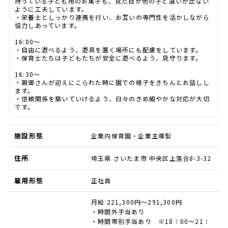
持っている子ども用のお菓子も、見た目が他の子と違いが出ない
ように工夫しています。
・栄養士としっかり連携を行い、お互いの専門性を活かしながら
協力しあっています。
16:00～
・自由に遊べるよう、遊具を置く場所にも配慮をしています。
・保育士たちは子どもたちが安全に遊べるよう、見守ります。
16:30～
・親御さんが迎えにこられた時に園での様子をきちんとお話しし
ます。
・信頼関係を築いていけるよう、日々のきめ細やかな対応が大切
です。
施設形態
企業内保育園・企業主導型
住所
埼玉県 さいたま市 中央区上落合8-3-32
雇用形態
正社員
月給 221,300円～291,300円
・時間外手当あり
・時間帯別手当あり ※18：00～21：