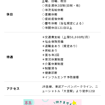
土曜、日曜、祝日
◇完全週休2日制(日祝・他)
◇年次有給休暇
休日
◇夏期休暇
◇産前産後休暇
◇慶弔休暇（当社規定による）
◇年間休日121日以上
＊交通費支給（上限50,000円/月）
＊社会保険完備
＊退職金あり（規定あり）
＊昇給あり
＊賞与年2回
待遇
＊育児休業制度
＊介護休業制度
＊制服貸与
＊健康診断
＊インフルエンザ予防接種
JR各線、東武アーバンパークライン、ニ
アクセス
ューシャトル「大宮駅」より徒歩12分