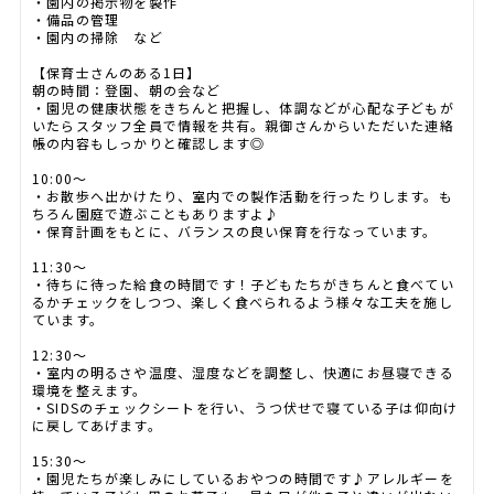
・園内の掲示物を製作
・備品の管理
・園内の掃除 など
【保育士さんのある1日】
朝の時間：登園、朝の会など
・園児の健康状態をきちんと把握し、体調などが心配な子どもが
いたらスタッフ全員で情報を共有。親御さんからいただいた連絡
帳の内容もしっかりと確認します◎
10:00～
・お散歩へ出かけたり、室内での製作活動を行ったりします。も
ちろん園庭で遊ぶこともありますよ♪
・保育計画をもとに、バランスの良い保育を行なっています。
11:30～
・待ちに待った給食の時間です！子どもたちがきちんと食べてい
るかチェックをしつつ、楽しく食べられるよう様々な工夫を施し
ています。
12:30～
・室内の明るさや温度、湿度などを調整し、快適にお昼寝できる
環境を整えます。
・SIDSのチェックシートを行い、うつ伏せで寝ている子は仰向け
に戻してあげます。
15:30～
・園児たちが楽しみにしているおやつの時間です♪アレルギーを