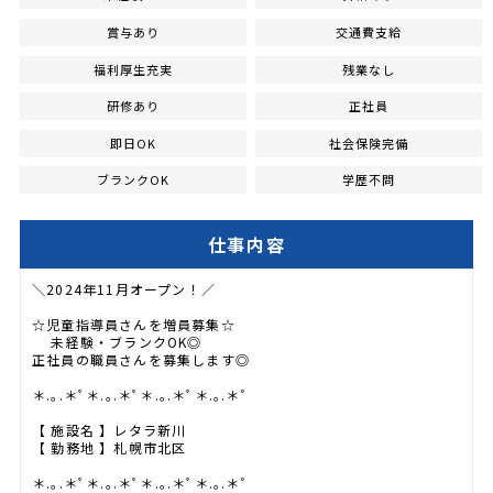
賞与あり
交通費支給
福利厚生充実
残業なし
研修あり
正社員
即日OK
社会保険完備
ブランクOK
学歴不問
仕事内容
＼2024年11月オープン！／
☆児童指導員さんを増員募集☆
未経験・ブランクOK◎
正社員の職員さんを募集します◎
＊.｡.＊ﾟ＊.｡.＊ﾟ＊.｡.＊ﾟ＊.｡.＊ﾟ
【 施設名 】レタラ新川
【 勤務地 】札幌市北区
＊.｡.＊ﾟ＊.｡.＊ﾟ＊.｡.＊ﾟ＊.｡.＊ﾟ