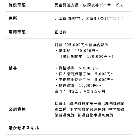
施設形態
児童発達支援・放課後等デイサービス
住所
北海道 札幌市 北区新川3条11丁目6-4
雇用形態
正社員
月給 205,000円≪給与内訳≫
・基本給 180,000円～
（試用期間中 170,000円～）
給与
・資格手当 5,000円～
・個人情報保護手当 5,000円～
・不正競争防止手当 5,000円～
・処遇改善 10,000円～
賞与： 年2回 / 合計3.5ヶ月
保育士 幼稚園教諭第一種 幼稚園教諭
必須資格
第二種 小学校教諭普通免許 中学校教
諭普通免許 普通自動車運転免許
活かせるスキル