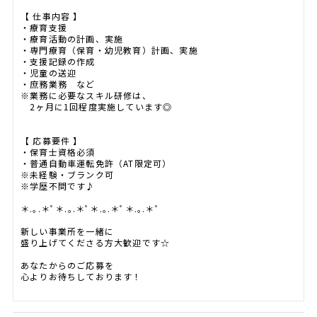
【 仕事内容 】
・療育支援
・療育活動の計画、実施
・専門療育（保育・幼児教育）計画、実施
・支援記録の作成
・児童の送迎
・庶務業務 など
※業務に必要なスキル研修は、
2ヶ月に1回程度実施しています◎
【 応募要件 】
・保育士資格必須
・普通自動車運転免許（AT限定可）
※未経験・ブランク可
※学歴不問です♪
＊.｡.＊ﾟ＊.｡.＊ﾟ＊.｡.＊ﾟ＊.｡.＊ﾟ
新しい事業所を一緒に
盛り上げてくださる方大歓迎です☆
あなたからのご応募を
心よりお待ちしております！