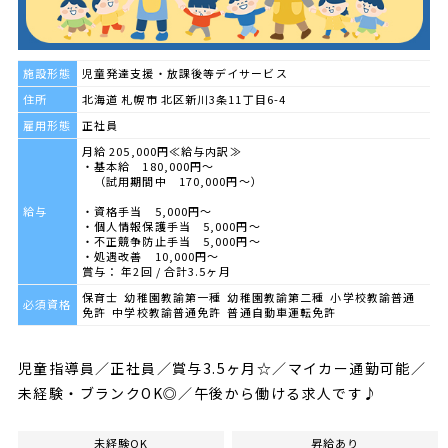
施設形態
児童発達支援・放課後等デイサービス
住所
北海道 札幌市 北区新川3条11丁目6-4
雇用形態
正社員
月給 205,000円≪給与内訳≫
・基本給 180,000円～
（試用期間中 170,000円～）
給与
・資格手当 5,000円～
・個人情報保護手当 5,000円～
・不正競争防止手当 5,000円～
・処遇改善 10,000円～
賞与： 年2回 / 合計3.5ヶ月
保育士 幼稚園教諭第一種 幼稚園教諭第二種 小学校教諭普通
必須資格
免許 中学校教諭普通免許 普通自動車運転免許
児童指導員／正社員／賞与3.5ヶ月☆／マイカー通勤可能／
未経験・ブランクOK◎／午後から働ける求人です♪
未経験OK
昇給あり