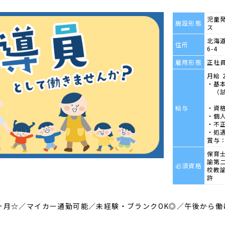
児童
施設形態
ス
北海道
住所
6-4
雇用形態
正社
月給 
・基本
（試用
給与
・資格
・個人
・不正
・処遇
賞与：
保育
諭第
必須資格
校教
許
5ヶ月☆／マイカー通勤可能／未経験・ブランクOK◎／午後から