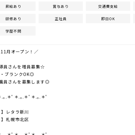
昇給あり
賞与あり
交通費支給
研修あり
正社員
即日OK
学歴不問
年11月オープン！／
導員さんを増員募集☆
ブランクOK◎
職員さんを募集します◎
.｡.＊ﾟ＊.｡.＊ﾟ＊.｡.＊ﾟ
名 】レタラ新川
地 】札幌市北区
.｡.＊ﾟ＊.｡.＊ﾟ＊.｡.＊ﾟ