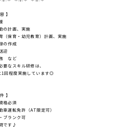
容 】
援
動の計画、実施
育（保育・幼児教育）計画、実施
録の作成
送迎
務 など
必要なスキル研修は、
1回程度実施しています◎
件 】
資格必須
動車運転免許（AT限定可）
・ブランク可
問です♪