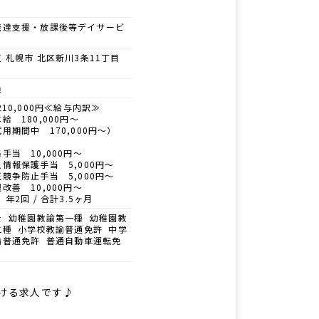
発達支援・放課後等デイサービ
 札幌市 北区新川3条11丁目
員
210,000円≪給与内訳≫
給 180,000円～
期間中 170,000円～）
手当 10,000円～
情報保護手当 5,000円～
競争防止手当 5,000円～
改善 10,000円～
 年2回 / 合計3.5ヶ月
士 幼稚園教諭第一種 幼稚園教
二種 小学校教諭普通免許 中学
諭普通免許 普通自動車運転免
働ける求人です♪