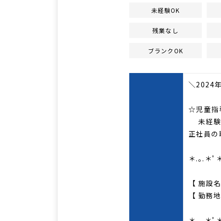
未経験OK
残業なし
ブランクOK
＼2024
☆児童指
未経験・
正社員の
＊.｡.＊ﾟ＊
【 施設
【 勤務
＊.｡.＊ﾟ＊