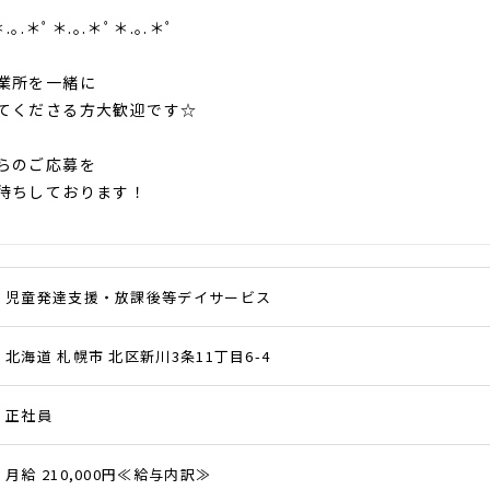
.｡.＊ﾟ＊.｡.＊ﾟ＊.｡.＊ﾟ
業所を一緒に
てくださる方大歓迎です☆
らのご応募を
待ちしております！
児童発達支援・放課後等デイサービス
北海道 札幌市 北区新川3条11丁目6-4
正社員
月給 210,000円≪給与内訳≫