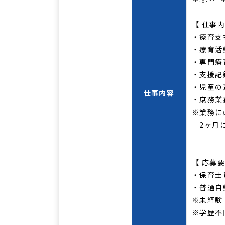
【 仕事内
・療育支
・療育活
・専門療
・支援記
・児童の
仕事内容
・庶務業
※業務に
2ヶ月に
【 応募要
・保育士
・普通自
※未経験
※学歴不