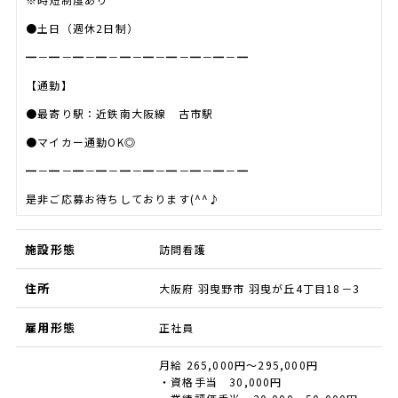
●土日（週休2日制）
━－━－━－━－━－━－━－━－━－━
【通勤】
●最寄り駅：近鉄南大阪線 古市駅
●マイカー通勤OK◎
━－━－━－━－━－━－━－━－━－━
是非ご応募お待ちしております(^^♪
施設形態
訪問看護
住所
大阪府 羽曳野市 羽曳が丘4丁目18－3
雇用形態
正社員
月給 265,000円～295,000円
・資格手当 30,000円