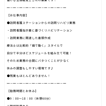
━－━－━－━－━－━－━－━－━－━
【お仕事内容】
●訪問看護ステーションからの訪問リハビリ業務
・訪問看護指示書に基づくリハビリテーション
・訪問業務に関連した書類作成
療法士は比較的「個で動く」スタイルで
自分で半分ほどスケジュールを組み立て可能！
そのため業務の合間にバタつくことが少なく
休みの調整もしやすい環境です♪
●残業もほとんどありません！
━－━－━－━－━－━－━－━－━－━
【勤務時間とお休み】
●9：00～18：00（休憩60分）
※時短制度あり