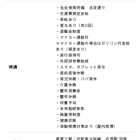
・社会保険完備 法定通り
・交通費規定支給
・昇給あり
・賞与あり（年2回）
・退職金制度
・マイカー通勤可
※マイカー通勤の場合はガソリン代支給
あり（規定あり）
・直行直帰可
・外部研修費助成
待遇
・スマホ、タブレット貸与
・産前産後休暇
・育児休暇・パパ育休
・介護休暇
・慶弔見舞金
・慶弔休暇
・扶養手当
・永年勤続表彰
・再雇用制度
・健康診断
・受動喫煙対策あり（屋内禁煙）
最寄り駅：近鉄南大阪線 古市駅 羽曳