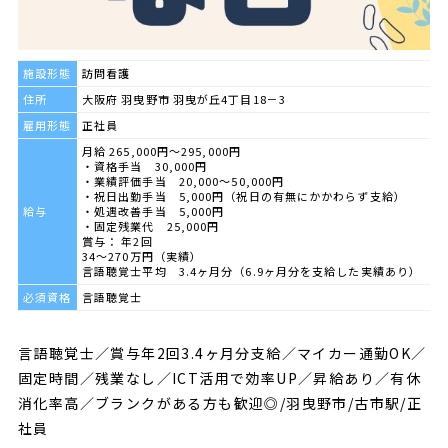
施設形態
訪問看護
住所
大阪府 羽曳野市 羽曳が丘4丁目18－3
雇用形態
正社員
月給 265,000円～295,000円
・資格手当 30,000円
・業績評価手当 20,000～50,000円
・祝日出勤手当 5,000円（祝日の有無にかかわらず支給）
給与
・処遇改善手当 5,000円
・固定残業代 25,000円
賞与： 年2回
34～270万円（実績）
言語聴覚士平均 3.4ヶ月分（6.9ヶ月分を支給した実績あり）
必須資格
言語聴覚士
言語聴覚士／賞与年2回3.4ヶ月分支給／マイカー通勤OK／
固定時間／残業なし／ICT活用で効率UP／昇給あり／有休
消化率高／ブランクがある方も歓迎◎/羽曳野市/古市駅/正
社員