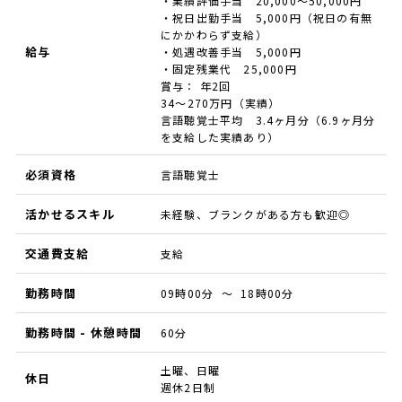
・業績評価手当 20,000～50,000円
・祝日出勤手当 5,000円（祝日の有無
にかかわらず支給）
給与
・処遇改善手当 5,000円
・固定残業代 25,000円
賞与： 年2回
34～270万円（実績）
言語聴覚士平均 3.4ヶ月分（6.9ヶ月分
を支給した実績あり）
必須資格
言語聴覚士
活かせるスキル
未経験、ブランクがある方も歓迎◎
交通費支給
支給
勤務時間
09時00分 ～ 18時00分
勤務時間 - 休憩時間
60分
土曜、日曜
休日
週休2日制