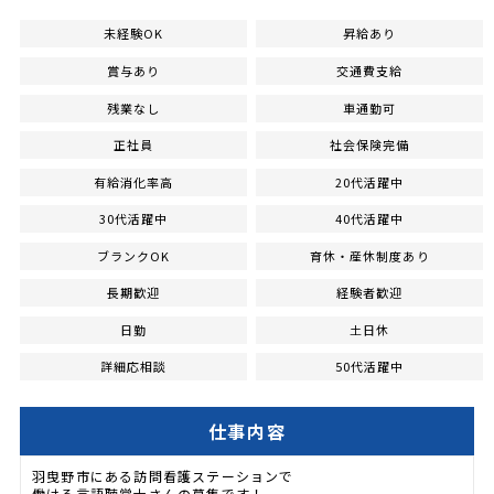
未経験OK
昇給あり
賞与あり
交通費支給
残業なし
車通勤可
正社員
社会保険完備
有給消化率高
20代活躍中
30代活躍中
40代活躍中
ブランクOK
育休・産休制度あり
長期歓迎
経験者歓迎
日勤
土日休
詳細応相談
50代活躍中
仕事内容
羽曳野市にある訪問看護ステーションで
働ける言語聴覚士さんの募集です！