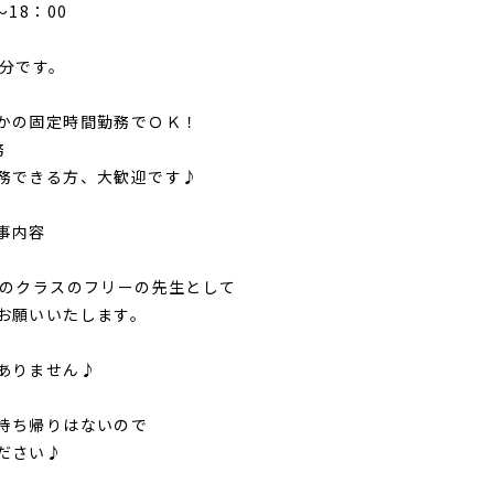
～18：00
5分です。
かの固定時間勤務でＯＫ！
務
務できる方、大歓迎です♪
事内容
歳のクラスのフリーの先生として
お願いいたします。
ありません♪
持ち帰りはないので
ださい♪