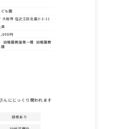
こども園
 大阪市 住之江区北島3-3-11
社員
1,600円
士 幼稚園教諭第一種 幼稚園教
二種
さんにじっくり関われます
研修あり
30代活躍中