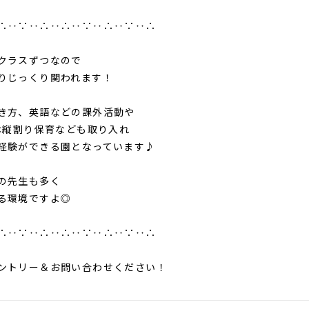
∴‥∵‥∴‥∴‥∵‥∴‥∵‥∴
クラスずつなので
りじっくり関われます！
き方、英語などの課外活動や
日は縦割り保育なども取り入れ
経験ができる園となっています♪
の先生も多く
る環境ですよ◎
∴‥∵‥∴‥∴‥∵‥∴‥∵‥∴
ントリー＆お問い合わせください！