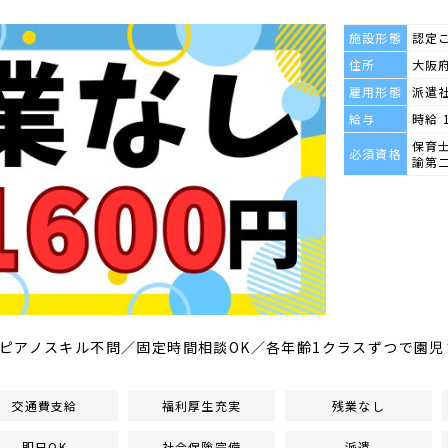
施設形態
認定
住所
大阪府
雇用形態
派遣
給与
時給 
保育
必須資格
諭第
ピアノスキル不問／固定時間相談OK／各年齢1クラスずつで園児
交通費支給
福利厚生充実
残業なし
即日OK
社会保険完備
派遣