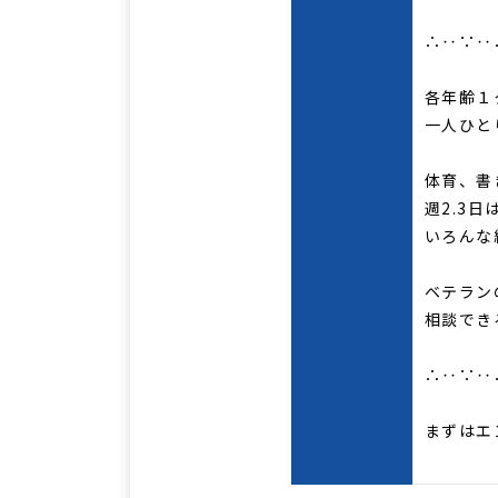
∴‥∵‥
各年齢１
一人ひと
体育、書
週2.3
いろんな
ベテラン
相談でき
∴‥∵‥
まずはエ