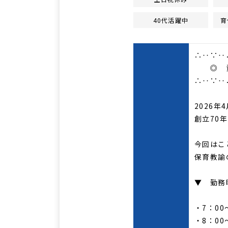
40代活躍中
育
∴‥∵‥
◎ 資
∴‥∵‥
2026
創立70
今回はこ
保育教諭
▼ 勤務
・7：00
・8：00