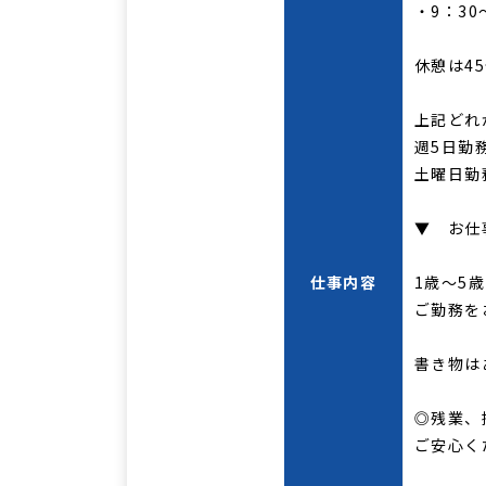
・9：30
休憩は4
上記どれ
週5日勤
土曜日勤
▼ お仕
仕事内容
1歳～5
ご勤務を
書き物は
◎残業、
ご安心く