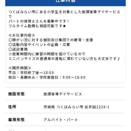
つくばみらい市にある小学生を対象とした放課後等デイサービス
で
パートの保育士さんを募集中です！
フルタイム勤務も相談可能です★
≪お仕事内容≫
〇障がい児に対する個別及び集団での療育・支援
〇活動内容やイベントの企画・立案
〇送迎業務
☆就業時間内に練習の時間を設けているので
ミニバンサイズの普通車の運転に慣れていない方も大丈夫です♪
≪開所時間≫
平日：学校終了後～18:00
祝日・長期休み・学校振替日：9:00～16:00
施設形態
放課後等デイサービス
住所
茨城県 つくばみらい市 谷井田2220-1
雇用形態
アルバイト・パート