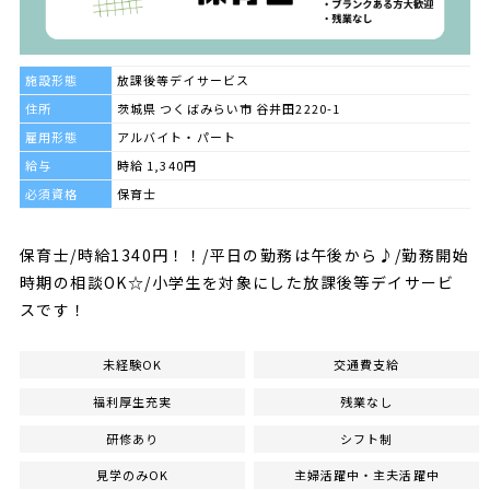
施設形態
放課後等デイサービス
住所
茨城県 つくばみらい市 谷井田2220-1
雇用形態
アルバイト・パート
給与
時給 1,340円
必須資格
保育士
保育士/時給1340円！！/平日の勤務は午後から♪/勤務開始
時期の相談OK☆/小学生を対象にした放課後等デイサービ
スです！
未経験OK
交通費支給
福利厚生充実
残業なし
研修あり
シフト制
見学のみOK
主婦活躍中・主夫活躍中