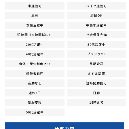
車通勤可
バイク通勤可
急募
即日OK
女性活躍中
中高年活躍中
短時間（４時間以内）
社会保険完備
20代活躍中
30代活躍中
40代活躍中
ブランクOK
育休・産休制度あり
長期歓迎
経験者歓迎
ミドル活躍
夜勤なし
短時間勤務可
週休2日
日勤
制服支給
18時まで
50代活躍中
仕事内容