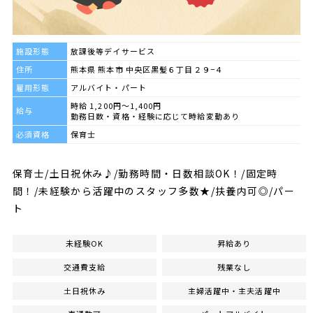
施設形態
放課後等デイサービス
住所
熊本県 熊本市 中央区黒髪６丁目２９−４
雇用形態
アルバイト・パート
時給 1,200円～1,400円
給与
勤務日数・資格・経験に応じて時給変動あり
必須資格
保育士
保育士/土日祝休み♪/勤務時間・日数相談OK！/固定時
間！/未経験から活躍中のスタッフ多数★/扶養内可◎/パー
ト
未経験OK
昇給あり
交通費支給
残業なし
土日祝休み
主婦活躍中・主夫活躍中