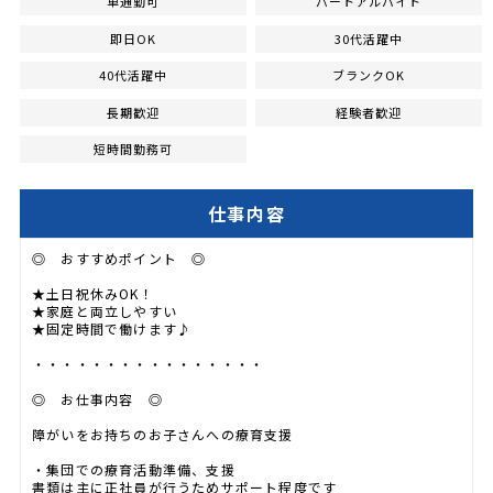
車通勤可
パートアルバイト
即日OK
30代活躍中
40代活躍中
ブランクOK
長期歓迎
経験者歓迎
短時間勤務可
仕事内容
◎ おすすめポイント ◎
★土日祝休みOK！
★家庭と両立しやすい
★固定時間で働けます♪
・・・・・・・・・・・・・・・・
◎ お仕事内容 ◎
障がいをお持ちのお子さんへの療育支援
・集団での療育活動準備、支援
書類は主に正社員が行うためサポート程度です