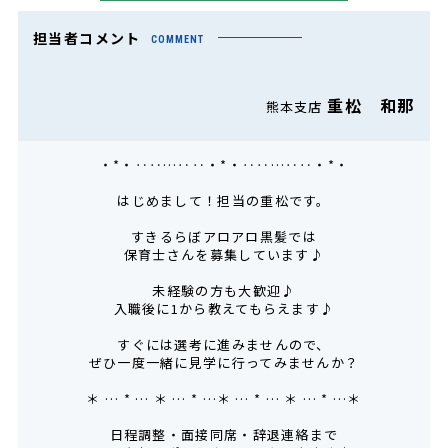
担当者コメント
COMMENT
重松 和那
熊本支店
・*・‥‥…‥‥・*・‥‥…‥‥・*・
はじめまして！担当の重松です。
すきるらぼアロアロ黒髪では
保育士さんを募集しています♪
未経験の方も大歓迎♪
入職後に1から教えてもらえます♪
すぐには選考に進みませんので、
ぜひ一度一緒に見学に行ってみませんか？
＊ … * … ＊ … * …＊ … * … ＊ … * …＊
日程調整・面接同席・辞退連絡まで