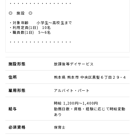
・・・・・・・・・・・・・・・・
◎ 施設 ◎
・対象年齢 小学生～高校生まで
・利用定員(1日) 10名
・職員数(1日) 5～6名
・・・・・・・・・・・・・・・・
施設形態
放課後等デイサービス
住所
熊本県 熊本市 中央区黒髪６丁目２９−４
雇用形態
アルバイト・パート
時給 1,200円～1,400円
給与
勤務日数・資格・経験に応じて時給変動
あり
必須資格
保育士