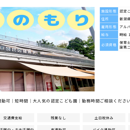
施設形態
認定
住所
新潟県
雇用形態
アル
給与
時給 
保育
必須資格
諭第
通勤可｜短時間｜大人気の認定こども園｜勤務時間ご相談くださ
交通費支給
残業なし
土日祝休み
活躍中・主夫活躍中
車通勤可
バイク通勤可