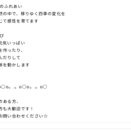
とのふれあい
然の中で、移りゆく四季の変化を
じて感性を育てます
そび
元気いっぱい
を作ったり、
んだりして
体を動かします
o○o。.。o○o。.。o○
のある方、
方も大歓迎です！
お問い合わせください☆