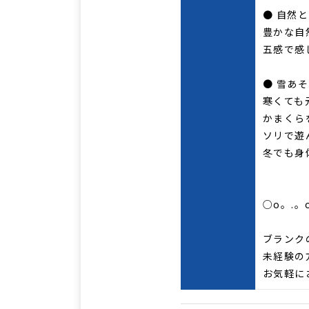
● 自然
豊かな自
五感で感
● 雪あ
寒くても
かまくら
ソリで遊
冬でも身
○o。.。
ブランク
未経験の
お気軽に