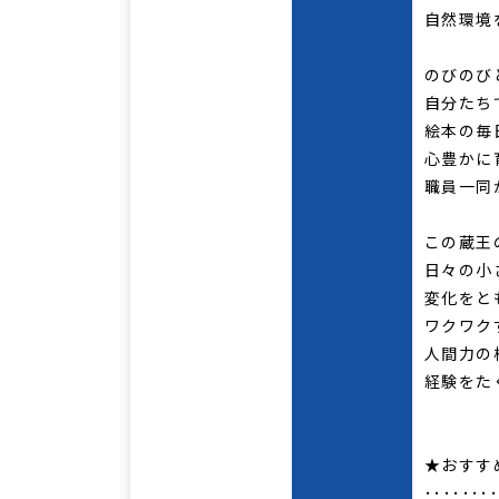
自然環境
のびのび
自分たち
絵本の毎
心豊かに
職員一同
この蔵王
日々の小
変化をと
ワクワク
人間力の
経験をた
★おすす
･･･････