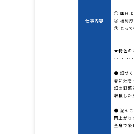
① 即日
仕事内容
② 福利
③ とっ
★特色の
･･･････
● 畑づ
春に畑を
畑の野菜
収穫した
● 泥ん
雨上がり
全身で楽