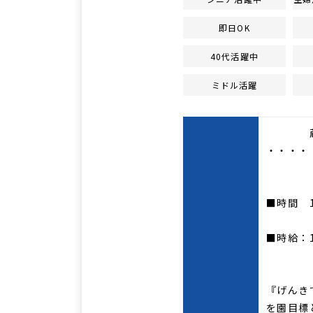
即日OK
40代活躍中
ミドル活躍
蔵王の
・・・・
■時間 15
■時給：1
『げんき
を園目標