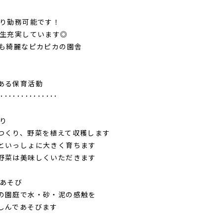
より勤務可能です！
厚生充実しています◎
ても綺麗なピカピカの園舎
ある保育活動
･･･････････････
くり
つくり、野菜を植えて収穫します
といっしょに大きく育ちます
野菜は美味しくいただきます
こあそび
の園庭で水・砂・泥の感触を
しんであそびます