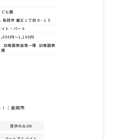
こども園
 長岡市 蔵王１丁目８−１５
バイト・パート
1,050円～1,100円
士 幼稚園教諭第一種 幼稚園教
二種
い！｜長岡市
見学のみOK
パートアルバイト