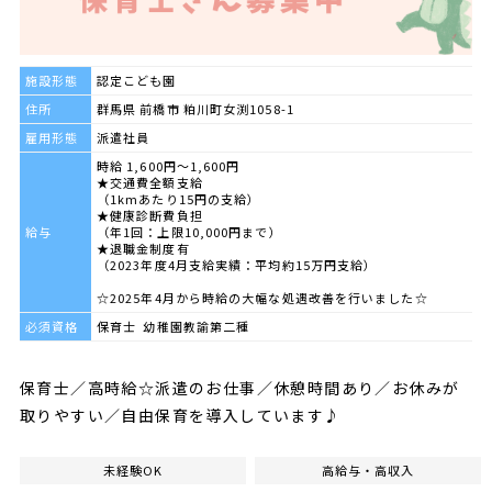
施設形態
認定こども園
住所
群馬県 前橋市 粕川町女渕1058-1
雇用形態
派遣社員
時給 1,600円～1,600円
★交通費全額支給
（1kmあたり15円の支給）
★健康診断費負担
給与
（年1回：上限10,000円まで）
★退職金制度有
（2023年度4月支給実績：平均約15万円支給）
☆2025年4月から時給の大幅な処遇改善を行いました☆
必須資格
保育士 幼稚園教諭第二種
保育士／高時給☆派遣のお仕事／休憩時間あり／お休みが
取りやすい／自由保育を導入しています♪
未経験OK
高給与・高収入