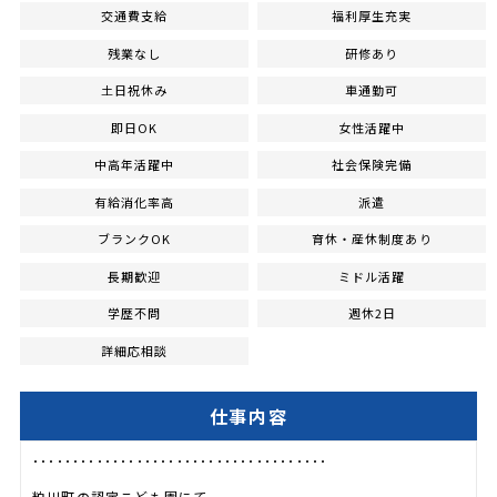
交通費支給
福利厚生充実
残業なし
研修あり
土日祝休み
車通勤可
即日OK
女性活躍中
中高年活躍中
社会保険完備
有給消化率高
派遣
ブランクOK
育休・産休制度あり
長期歓迎
ミドル活躍
学歴不問
週休2日
詳細応相談
仕事内容
･････････････････････････････････････
粕川町の認定こども園にて