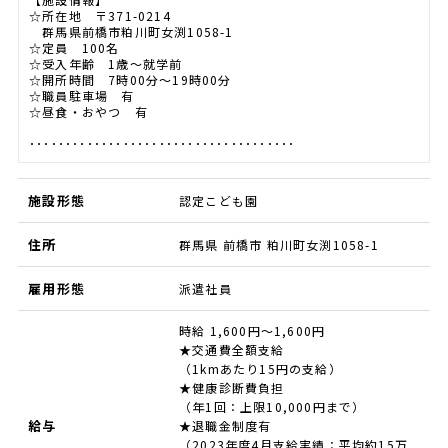
☆所在地 〒371-0214
群馬県前橋市粕川町女渕1058-1
☆定員 100名
☆受入年齢 1歳～就学前
☆開所時間 7時00分～19時00分
☆職員駐車場 有
☆昼食・おやつ 有
･････････････････････････････････････
施設形態
認定こども園
住所
群馬県 前橋市 粕川町女渕1058-1
雇用形態
派遣社員
時給 1,600円～1,600円
★交通費全額支給
（1kmあたり15円の支給）
★健康診断費負担
（年1回：上限10,000円まで）
給与
★退職金制度有
（2023年度4月支給実績：平均約15万