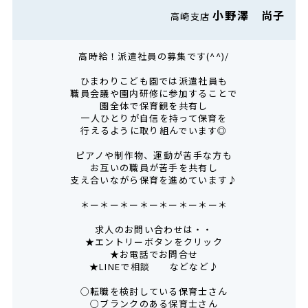
小野澤 尚子
高崎支店
高時給！派遣社員の募集です(^^)/
ひまわりこども園では派遣社員も
職員会議や園内研修に参加することで
園全体で保育観を共有し
一人ひとりが自信を持って保育を
行えるように取り組んでいます◎
ピアノや制作物、運動が苦手な方も
お互いの職員が苦手を共有し
支え合いながら保育を進めています♪
＊ー＊ー＊ー＊ー＊ー＊ー＊ー＊
求人のお問い合わせは・・
★エントリーボタンをクリック
★お電話でお問合せ
★LINEで相談 などなど♪
○転職を検討している保育士さん
○ブランクのある保育士さん