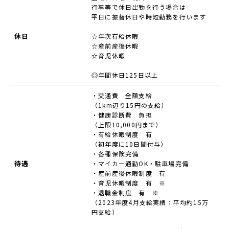
行事等で休日出勤を行う場合は
平日に振替休日や時短勤務を行います
休日
☆年次有給休暇
☆産前産後休暇
☆育児休暇
◎年間休日125日以上
・交通費 全額支給
（1km辺り15円の支給）
・健康診断費 負担
（上限10,000円まで）
・有給休暇制度 有
（初年度に10日間付与）
・各種保険完備
待遇
・マイカー通勤OK・駐車場完備
・産前産後休暇制度 有
・育児休暇制度 有 ※
・退職金制度 有 ※
（2023年度4月支給実績：平均約15万
円支給）