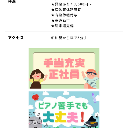
待遇
★昇給あり：3,500円～
★産休育休制度有
★有給休暇付与
★車通勤可
★駐車場完備
アクセス
粕川駅から車で5分♪