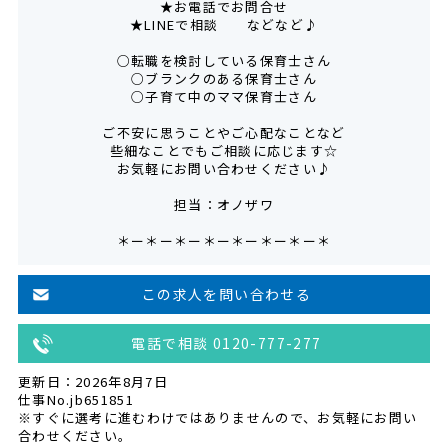
★お電話でお問合せ
★LINEで相談 などなど♪
○転職を検討している保育士さん
○ブランクのある保育士さん
○子育て中のママ保育士さん
ご不安に思うことやご心配なことなど
些細なことでもご相談に応じます☆
お気軽にお問い合わせください♪
担当：オノザワ
＊ー＊ー＊ー＊ー＊ー＊ー＊ー＊
この求人を問い合わせる
電話で相談 0120-777-277
更新日：2026年8月7日
仕事No.jb651851
※すぐに選考に進むわけではありませんので、お気軽にお問い
合わせください。