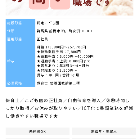
施設形態
認定こども園
住所
群馬県 前橋市 粕川町女渕1058-1
雇用形態
正社員
月給 173,800円～257,700円
★特殊業務手当：7,800円
★役職手当：5,000円～40,000円
給与
★通勤手当：上限10,000円まで
★賞与あり：年3回 3～4ヶ月分
★昇給あり：3,500円～
賞与： 年3回 / 合計3ヶ月
必須資格
保育士 幼稚園教諭第二種
保育士／こども園の正社員／自由保育を導入／休憩時間し
っかり取得／お休みが取りやすい／ICT化で書類業務を軽減
し働きやすい職場です★
未経験OK
高給与・高収入