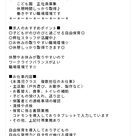
こども園 正社員募集
休憩時間しっかり取得♪
働きやすい職場環境です
＊ー＊ー＊ー＊ー＊ー＊ー＊ー＊
■求人のおすすめポイント■
◎子どもがのびのびと過ごせる自由保育◎
◎弊社スタッフが活躍中♪
◎お休みの取りやすい職場環境☆
◎休憩しっかり取得できます◎
休憩やお休みが取りやすいので
ワークライフバランスがよい
職場環境です☆
■お仕事内容■
《未満児クラス 複数担任のお仕事》
・主活動（戸外遊び、お散歩、製作など）
・お着替え、食事、トイレの補助
・子どもの受け入れ、送り出し
・保護者との連絡事項の確認
・清掃や点検
・保育に係る書類業務
コドモンを導入しておりタブレットで入力しています
・その他、上記付帯業務あり
自由保育を導入しており子どもの
自由な発想力と自主性が伸びる環境で