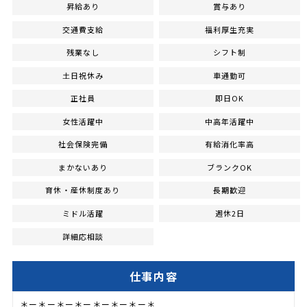
昇給あり
賞与あり
交通費支給
福利厚生充実
残業なし
シフト制
土日祝休み
車通勤可
正社員
即日OK
女性活躍中
中高年活躍中
社会保険完備
有給消化率高
まかないあり
ブランクOK
育休・産休制度あり
長期歓迎
ミドル活躍
週休2日
詳細応相談
仕事内容
＊ー＊ー＊ー＊ー＊ー＊ー＊ー＊