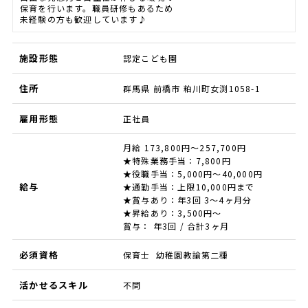
保育を行います。職員研修もあるため
未経験の方も歓迎しています♪
施設形態
認定こども園
住所
群馬県 前橋市 粕川町女渕1058-1
雇用形態
正社員
月給 173,800円～257,700円
★特殊業務手当：7,800円
★役職手当：5,000円～40,000円
給与
★通勤手当：上限10,000円まで
★賞与あり：年3回 3～4ヶ月分
★昇給あり：3,500円～
賞与： 年3回 / 合計3ヶ月
必須資格
保育士 幼稚園教諭第二種
活かせるスキル
不問