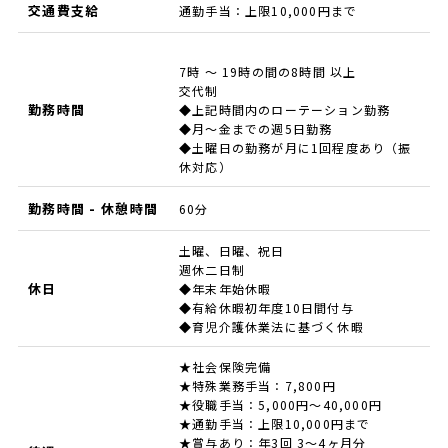
交通費支給
通勤手当：上限10,000円まで
7時 ～ 19時の間の8時間 以上
交代制
勤務時間
◆上記時間内のローテーション勤務
◆月～金までの週5日勤務
◆土曜日の勤務が月に1回程度あり（振
休対応）
勤務時間 - 休憩時間
60分
土曜、日曜、祝日
週休二日制
休日
◆年末年始休暇
◆有給休暇初年度10日間付与
◆育児介護休業法に基づく休暇
★社会保険完備
★特殊業務手当：7,800円
★役職手当：5,000円～40,000円
★通勤手当：上限10,000円まで
★賞与あり：年3回 3～4ヶ月分