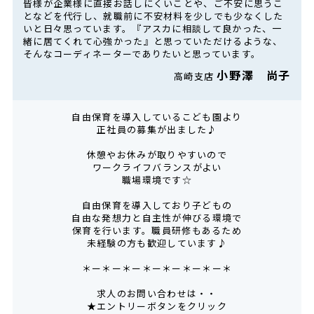
皆様が企業様に直接お話しにくいことや、ご不安に思うこ
となどを代行し、就職前に不安材料を少しでも少なくした
いと日々思っています。『アスカに相談して良かった、一
緒に居てくれて心強かった』と思っていただけるような、
そんなコーディネーターでありたいと思っています。
小野澤 尚子
高崎支店
自由保育を導入しているこども園より
正社員の募集が出ました♪
休憩やお休みが取りやすいので
ワークライフバランスがよい
職場環境です☆
自由保育を導入しており子どもの
自由な発想力と自主性が伸びる環境で
保育を行います。職員研修もあるため
未経験の方も歓迎しています♪
＊ー＊ー＊ー＊ー＊ー＊ー＊ー＊
求人のお問い合わせは・・
★エントリーボタンをクリック