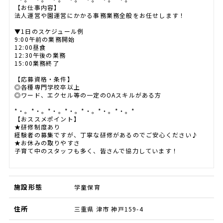
【お仕事内容】
法人運営や園運営にかかる事務業務全般をお任せします！
▼1日のスケジュール例
9:00午前の業務開始
12:00昼食
12:30午後の業務
15:00業務終了
【応募資格・条件】
◎各種専門学校卒以上
◎ワード、エクセル等の一定のOAスキルがある方
*・。*・。*・。*・。*・。*・。*・。*
【おススメポイント】
★研修制度あり
経験者の募集ですが、丁寧な研修があるのでご安心ください♪
★お休みの取りやすさ
子育て中のスタッフも多く、皆さんで協力しています！
施設形態
学童保育
住所
三重県 津市 神戸159-4