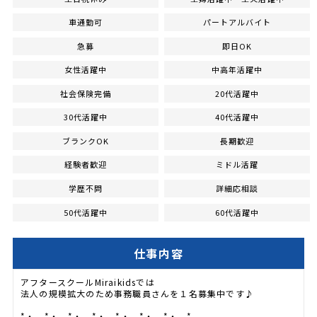
車通勤可
パートアルバイト
急募
即日OK
女性活躍中
中高年活躍中
社会保険完備
20代活躍中
30代活躍中
40代活躍中
ブランクOK
長期歓迎
経験者歓迎
ミドル活躍
学歴不問
詳細応相談
50代活躍中
60代活躍中
仕事内容
アフタースクールMiraikidsでは
法人の規模拡大のため事務職員さんを１名募集中です♪
*・。*・。*・。*・。*・。*・。*・。*