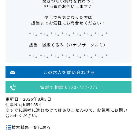
聞きづらい質問を代わって
担当者がお伺いします♪
少しでも気になった方は
担当までお気軽にお問合せください！
*・。*・。*・。*・。*・。*・。*・。*
担当 纐纈くるみ（ハナブサ クルミ）
*・。*・。*・。*・。*・。*・。*・。*
この求人を問い合わせる
電話で相談 0120-777-277
更新日：2026年8月5日
仕事No.jb651854
※すぐに選考に進むわけではありませんので、お気軽にお問い
合わせください。
検索結果一覧に戻る