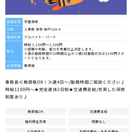
施設形態
学童保育
住所
三重県 津市 神戸159-4
雇用形態
アルバイト・パート
時給 1,100円～1,300円
※経験や年齢、能力を考慮の上決定します。
給与
※週の勤務時間が30時間以上かつ週5日勤務の方は1200円スタ
ートとなります。
必須資格
無資格
事務員≪無資格OK！≫週4日～/勤務時間ご相談ください♪
時給1100円～★完全週休2日制★交通費支給/充実した研修
制度あり♪
無資格OK
交通費支給
福利厚生充実
残業なし
土日祝休み
主婦活躍中・主夫活躍中