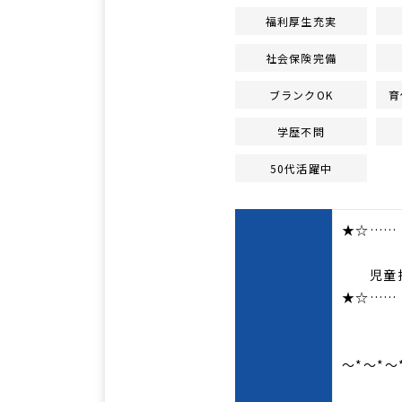
福利厚生充実
社会保険完備
ブランクOK
育
学歴不問
50代活躍中
★☆……
療育
児童指
★☆……
～*～*～
仕