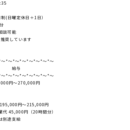
:35
日制(日曜定休日＋1日）
0分
相談可能
業推奨しています
*～*～*～*～*～*～*～*～
給与
*～*～*～*～*～*～*～*～
,000円～270,000円
95,000円～215,000円
代 45,000円（20時間分）
は別途支給