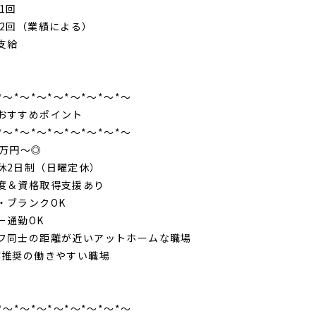
1回
年2回（業績による）
支給
*～*～*～*～*～*～*～*～
すめポイント
*～*～*～*～*～*～*～*～
4万円～◎
休2日制（日曜定休）
度＆資格取得支援あり
・ブランクOK
ー通勤OK
フ同士の距離が近いアットホームな職場
業推奨の働きやすい職場
*～*～*～*～*～*～*～*～