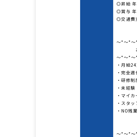
◎昇給 年
◎賞与 
◎交通費
～*～*～
おす
～*～*～
・月給2
・完全週
・研修制
・未経験
・マイカ
・スタッ
・NO残
～*～*～