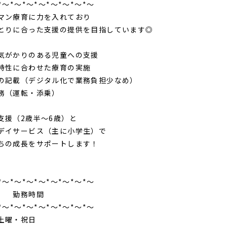
*～*～*～*～*～*～*～*～
マン療育に力を入れており
とりに合った支援の提供を目指しています◎
気がかりのある児童への支援
特性に合わせた療育の実施
の記載（デジタル化で業務負担少なめ）
務（運転・添乗）
支援（2歳半～6歳）と
デイサービス（主に小学生）で
ちの成長をサポートします！
*～*～*～*～*～*～*～*～
務時間
*～*～*～*～*～*～*～*～
土曜・祝日