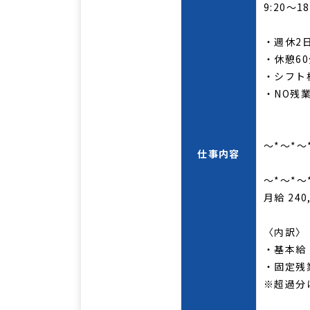
9:20～18
・週休2
・休憩6
・シフト
・NO残
～*～*～
仕事内容
～*～*～
月給 240
〈内訳〉
・基本給 1
・固定残業
※超過分