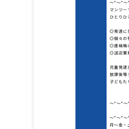
～*～*～
マンツー
ひとりひ
◎発達に
◎個々の
◎連絡帳
◎送迎業
児童発達
放課後等
子どもた
～*～*～
勤
～*～*～
月～金・