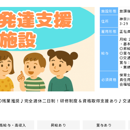
施設形態
放課
神奈川
住所
3-29
雇用形態
正社
月給 2
・基本
◎昇給
給与
◎賞
◎交
賞与：
・業
保育
必須資格
員任
会福
/NO残業推奨♪完全週休二日制！研修制度＆資格取得支援あり♪交
高給与・高収入
昇給あり
賞与あり