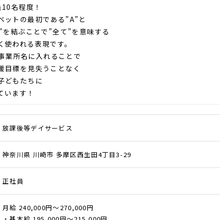
員10名程度！
ベットの最初である”A”と
Z”を結ぶことで”全て”を意味する
く使われる表現です。
Zを事業所名に入れることで
援目標を見失うことなく
子どもたちに
ています！
放課後等デイサービス
神奈川県 川崎市 多摩区西生田4丁目3-29
正社員
月給 240,000円～270,000円
・基本給 195,000円～215,000円