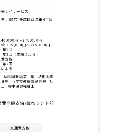
後等デイサービス
県 川崎市 多摩区西生田4丁目
員
40,000円～270,000円
給 195,000円～215,000円
 年1回
与 年2回（業績による）
通費支給
 年2回
績による
士 幼稚園教諭第二種 児童指導
用資格 小学校教諭普通免許 社
祉士 精神保健福祉士
通費全額支給/読売ランド前
交通費支給