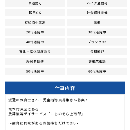
車通勤可
バイク通勤可
即日OK
社会保険完備
有給消化率高
派遣
20代活躍中
30代活躍中
40代活躍中
ブランクOK
育休・産休制度あり
長期歓迎
経験者歓迎
詳細応相談
50代活躍中
60代活躍中
仕事内容
派遣の保育士さん・児童指導員募集さん募集！
熊本市東区にある
放課後等デイサービス「にじのそら上南部」
～療育に興味があるお気持ちだけでOK～