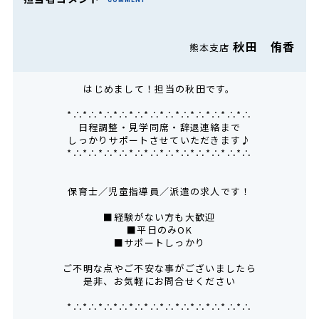
秋田 侑香
熊本支店
はじめまして！担当の秋田です。
*∴*∴*∴*∴*∴*∴*∴*∴*∴*∴*∴*∴
日程調整・見学同席・辞退連絡まで
しっかりサポートさせていただきます♪
*∴*∴*∴*∴*∴*∴*∴*∴*∴*∴*∴*∴
保育士／児童指導員／派遣の求人です！
■経験がない方も大歓迎
■平日のみOK
■サポートしっかり
ご不明な点やご不安な事がございましたら
是非、お気軽にお問合せください
*∴*∴*∴*∴*∴*∴*∴*∴*∴*∴*∴*∴