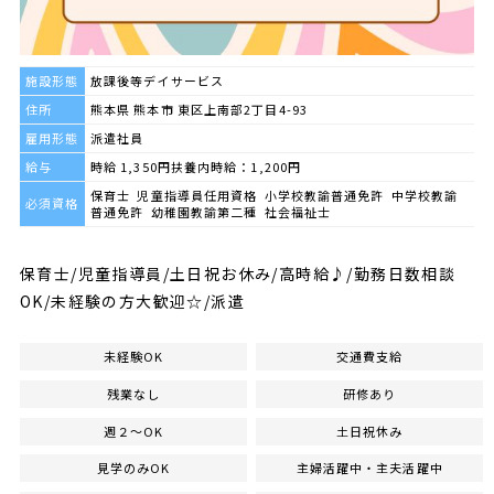
施設形態
放課後等デイサービス
住所
熊本県 熊本市 東区上南部2丁目4-93
雇用形態
派遣社員
給与
時給 1,350円扶養内時給：1,200円
保育士 児童指導員任用資格 小学校教諭普通免許 中学校教諭
必須資格
普通免許 幼稚園教諭第二種 社会福祉士
保育士/児童指導員/土日祝お休み/高時給♪/勤務日数相談
OK/未経験の方大歓迎☆/派遣
未経験OK
交通費支給
残業なし
研修あり
週２～OK
土日祝休み
見学のみOK
主婦活躍中・主夫活躍中