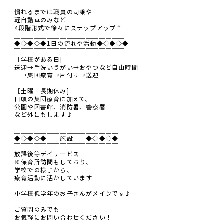
慣れるまでは職員の同乗や
軽自動車のみなど
4段階形式で徐々にステップアップ↑
＿＿＿＿＿＿＿＿＿＿＿＿＿＿＿＿＿
◆◇◆◇◆1日の流れや活動◆◇◆◇◆
￣￣￣￣￣￣￣￣￣￣￣￣￣￣￣￣￣
［学校がある日]
送迎→手洗いうがい→おやつなど自由時間
→集団療育→片付け→送迎
［土曜・長期休み]
日頃の集団療育に加えて、
公園や図書館、消防署、警察署
など外出もします♪
＿＿＿＿＿＿＿＿＿＿＿＿＿＿＿＿
◆◇◆◇◆ 施設 ◆◇◆◇◆
￣￣￣￣￣￣￣￣￣￣￣￣￣￣￣￣
放課後等デイサービス
※保育所訪問もしており、
学校での様子から、
療育活動に活かしています
小学校低学年のお子さんがメインです♪
ご質問のみでも
お気軽にお問い合わせください！