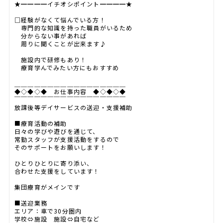
★━━━━イチオシポイント━━━━★
□経験がなくて悩んでいる方！
専門的な知識を持った職員がいるため
分からない事があれば
周りに聞くことが出来ます♪
施設内で研修もあり！
療育学んでみたい方にもおすすめ
＿＿＿＿＿＿＿＿＿＿＿＿＿＿＿＿＿
◆◇◆◇◆ お仕事内容 ◆◇◆◇◆
￣￣￣￣￣￣￣￣￣￣￣￣￣￣￣￣￣
放課後等デイサービスの送迎・支援補助
■療育活動の補助
日々の学びや遊びを通じて、
常勤スタッフが支援活動をするので
そのサポートをお願いします！
ひとりひとりに寄り添い、
合わせた支援をしています！
集団療育がメインです
■送迎業務
エリア：車で30分圏内
学校⇔施設 施設⇔自宅など