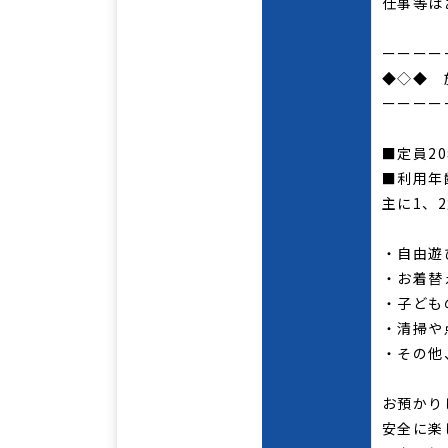
仕事等は
ーーーー
◆◇◆ 
ーーーー
■定員2
■利用年
主に1、
・自由遊
・お着替
・子ども
・清掃や
・その他
お預かり
安全に楽