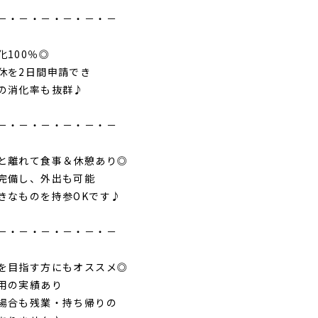
－・－・－・－・－・－
化100％◎
休を2日間申請でき
の消化率も抜群♪
－・－・－・－・－・－
と離れて食事＆休憩あり◎
完備し、外出も可能
きなものを持参OKです♪
－・－・－・－・－・－
を目指す方にもオススメ◎
用の実績あり
場合も残業・持ち帰りの