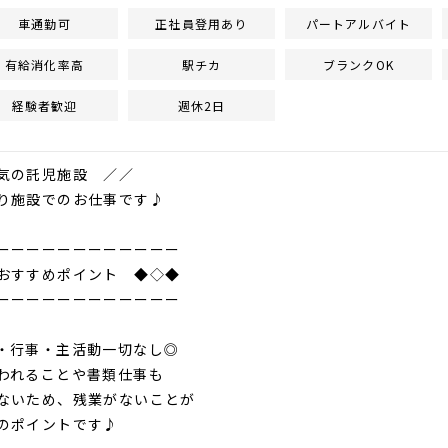
車通勤可
正社員登用あり
パートアルバイト
有給消化率高
駅チカ
ブランクOK
経験者歓迎
週休2日
気の託児施設 ／／
り施設でのお仕事です♪
ーーーーーーーーーーーー
おすすめポイント ◆◇◆
ーーーーーーーーーーーー
・行事・主活動一切なし◎
われることや書類仕事も
ないため、残業がないことが
のポイントです♪