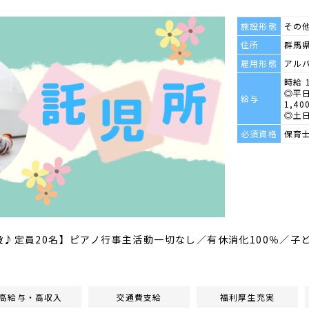
施設形態
その
住所
群馬県
雇用形態
アル
時給 
◎平
給与
1,40
◎土日
必須資格
保育
設♪定員20名】ピアノ行事主活動一切なし／有休消化100％／子
高給与・高収入
交通費支給
福利厚生充実