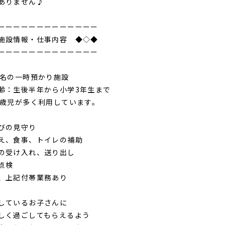
ありません♪
ーーーーーーーーーーーーー
施設情報・仕事内容 ◆◇◆
ーーーーーーーーーーーーー
0名の一時預かり施設
齢：生後半年から小学3年生まで
2歳児が多く利用しています。
びの見守り
え、食事、トイレの補助
の受け入れ、送り出し
点検
、上記付帯業務あり
しているお子さんに
しく過ごしてもらえるよう