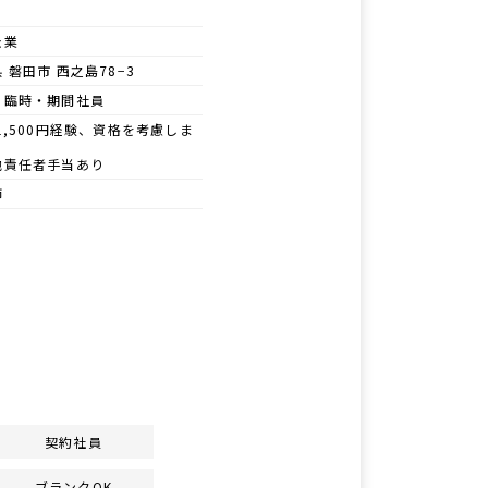
企業
 磐田市 西之島78−3
・臨時・期間社員
1,500円経験、資格を考慮しま
他責任者手当あり
師
契約社員
ブランクOK