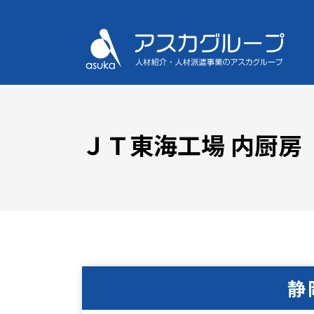
ＪＴ東海工場 内厨房
静