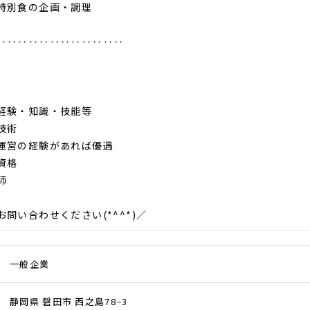
特別食の企画・調理
‥‥‥‥‥‥‥‥‥‥‥‥
経験・知識・技能等
技術
営の経験があれば優遇
資格
師
問い合わせください(*^^*)／
一般企業
静岡県 磐田市 西之島78−3