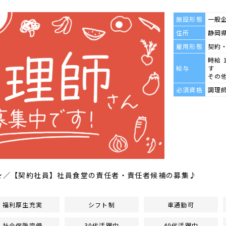
施設形態
一般
住所
静岡県
雇用形態
契約
時給 
給与
す
その
必須資格
調理
上★／【契約社員】社員食堂の責任者・責任者候補の募集♪
福利厚生充実
シフト制
車通勤可
社会保険完備
30代活躍中
40代活躍中