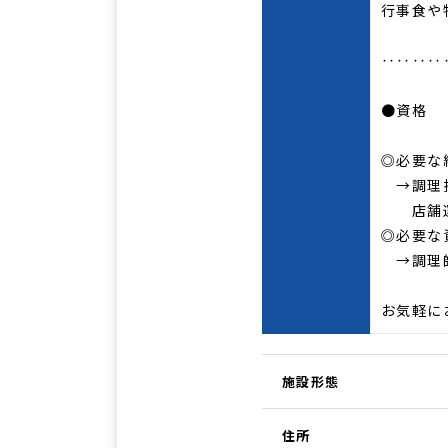
行事食や
‥‥‥‥
●資格
◎必要な
→調理
店舗運
◎必要な
→調理
お気軽にお
施設形態
住所