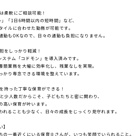
き方は柔軟にご相談可能！
～」「1日6時間以内の短時間」など、
タイルに合わせた勤務が可能です。
通勤もOKなので、日々の通勤も負担になりません。
務負担をしっかり軽減！
Tシステム「コドモン」を導入済みです。
書類業務を大幅に効率化し、残業なしを実現。
っかり専念できる環境を整えています。
とりを持った丁寧な保育ができる！
名と少人数だからこそ、子どもたちと密に関わり、
の高い保育が叶います。
われることも少なく、日々の成長をじっくり見守れます。
い】
ちの一番近くにいる保育士さんが、いつも笑顔でいられること。