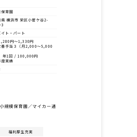
模保育園
県 横浜市 栄区小菅ケ谷2-
ｰ3
バイト・パート
1,280円～1,330円
善手当３（月2,000～5,000
年1回 / 100,000円
年度実績
士
の小規模保育園／マイカー通
福利厚生充実