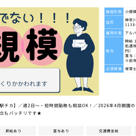
施設形態
小規
神奈川
住所
1138
雇用形態
アル
時給 
処遇改
給与
円）
賞与： 
※前
必須資格
保育
駅チカ】／週2日～・短時間勤務も相談OK！／2026年4月開園
立もバッチリです★
昇給あり
賞与あり
交通費支給