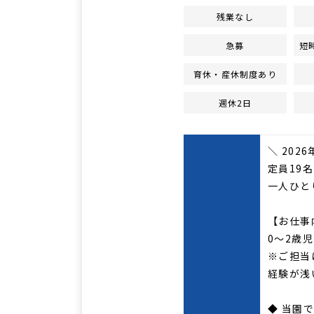
残業なし
急募
短
育休・産休制度あり
週休2日
＼ 202
定員19
一人ひと
【お仕事
0～2歳
※ご担当
経験が浅
◆ 当園