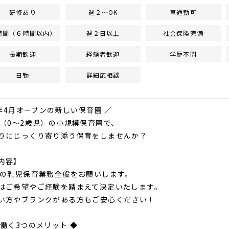
研修あり
週２～OK
車通勤可
時間（６時間以内）
週２日以上
社会保険完備
長期歓迎
経験者歓迎
学歴不問
日勤
詳細応相談
6年4月オープンの新しい保育園 ／
名（0～2歳児）の小規模保育園で、
りにじっくり寄り添う保育をしませんか？
内容】
児の乳児保育業務全般をお願いします。
はご希望やご経験を踏まえて決定いたします。
い方やブランクがある方もご安心ください！
で働く3つのメリット ◆