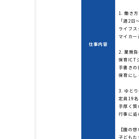
1. 働
「週2日
ライフス
マイカー
仕事内容
2. 業
保育IC
手書きの
保育にし
3. ゆ
定員19
手厚く質
行事に追
【園の想
子どもた