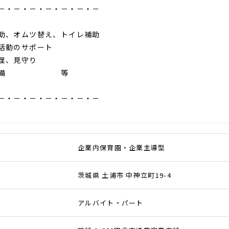
－・－・－・－・－・－・－
助、オムツ替え、トイレ補助
活動のサポート
理、見守り
境整備 等
－・－・－・－・－・－・－
企業内保育園・企業主導型
茨城県 土浦市 中神立町19-4
アルバイト・パート