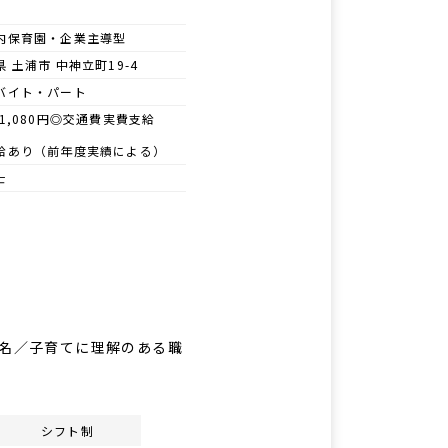
内保育園・企業主導型
 土浦市 中神立町19-4
バイト・パート
 1,080円◎交通費実費支給
給あり（前年度実績による）
士
5名／子育てに理解のある職
シフト制