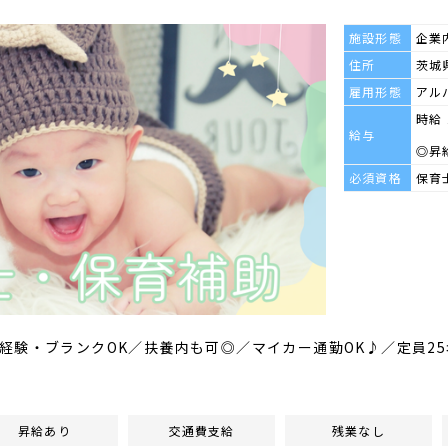
施設形態
企業
住所
茨城県
雇用形態
アル
時給
給与
◎昇
必須資格
保育
経験・ブランクOK／扶養内も可◎／マイカー通勤OK♪／定員2
昇給あり
交通費支給
残業なし