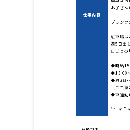
簡単なお
お子さん
仕事内容
ブランク
駐車場は
週5日出
日ごとの
◆時給15
◆13:00
◆週3日
（ご希望
◆車通勤
ﾟ*｡＊⌒
施設形態