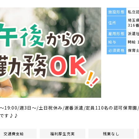
施設形態
私立
埼玉
住所
316
雇用形態
派遣
給与
時給 
必須資格
保育
00～19:00/週3日～/土日祝休み/遅番派遣/定員110名の認可保育
です♪♪
交通費支給
福利厚生充実
残業なし