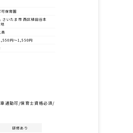
認可保育園
県 さいたま市 西区植田谷本
番地
社員
1,550円～1,550円
士
園/車通勤可/保育士資格必須/
研修あり