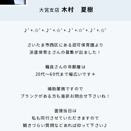
木村 夏樹
大宮支店
♪ﾟ+.☆ﾟ+.♪ﾟ+.☆ﾟ+.♪ﾟ+.☆ﾟ+.♪ﾟ+.☆ﾟ
さいたま市西区にある認可保育園より
派遣保育士さんの募集が出ました！
職員さんの年齢層は
20代～60代まで幅広いです＊
補助業務ですので
ブランクがある方も是非お問合せ下さいね！
面接当日は
私も同行させていただきますので
聞きづらい質問などあれば仰って下さい♪