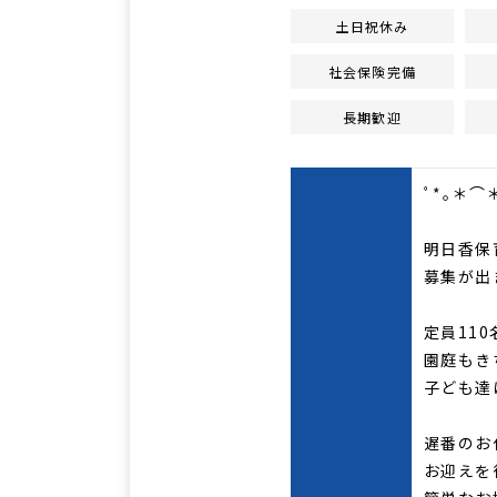
土日祝休み
社会保険完備
長期歓迎
ﾟ*｡＊⌒
明日香保
募集が出
定員11
園庭もき
子ども達
遅番のお
お迎えを