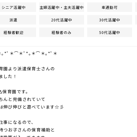
シニア活躍中
主婦活躍中・主夫活躍中
車通勤可
派遣
20代活躍中
30代活躍中
経験者歓迎
経験者のみ
50代活躍中
＊｡*ﾟ＊⌒＊ﾟ*｡＊⌒＊｡*ﾟ＊
育園より派遣保育士さんの
ました！
0名保育園です。
ちんと完備されていて
は伸び伸びと遊べています☆彡
仕事になるので、
待つお子さんの保育補助と