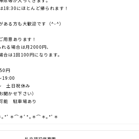
掃除等が入ってきます。
は18:30にほとんど帰られます！
がある方も大歓迎です（^-^）
ご用意あります！
られる場合は月2000円、
場合は1回100円になります。
50円
～19:00
～ 土日祝休み
お聞かせ下さい）
可能 駐車場あり
＊｡*ﾟ＊⌒＊ﾟ*｡＊⌒＊｡*ﾟ＊
私立認可保育園