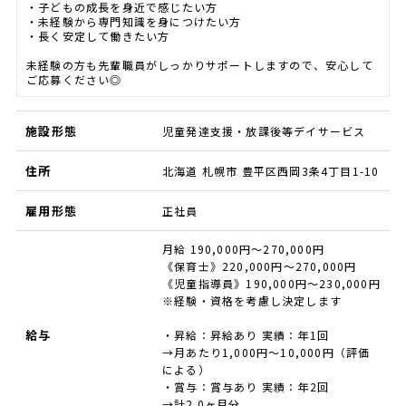
・子どもの成長を身近で感じたい方
・未経験から専門知識を身につけたい方
・長く安定して働きたい方
未経験の方も先輩職員がしっかりサポートしますので、安心して
ご応募ください◎
施設形態
児童発達支援・放課後等デイサービス
住所
北海道 札幌市 豊平区西岡3条4丁目1-10
雇用形態
正社員
月給 190,000円～270,000円
《保育士》220,000円～270,000円
《児童指導員》190,000円～230,000円
※経験・資格を考慮し決定します
給与
・昇給：昇給あり 実績：年1回
→月あたり1,000円～10,000円（評価
による）
・賞与：賞与あり 実績：年2回
→計2.0ヶ月分