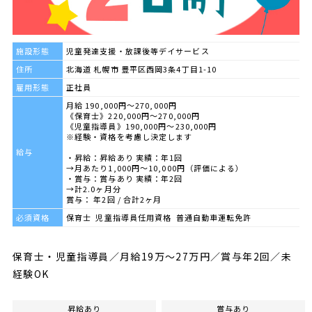
施設形態
児童発達支援・放課後等デイサービス
住所
北海道 札幌市 豊平区西岡3条4丁目1-10
雇用形態
正社員
月給 190,000円～270,000円
《保育士》220,000円～270,000円
《児童指導員》190,000円～230,000円
※経験・資格を考慮し決定します
給与
・昇給：昇給あり 実績：年1回
→月あたり1,000円～10,000円（評価による）
・賞与：賞与あり 実績：年2回
→計2.0ヶ月分
賞与： 年2回 / 合計2ヶ月
必須資格
保育士 児童指導員任用資格 普通自動車運転免許
保育士・児童指導員／月給19万～27万円／賞与年2回／未
経験OK
昇給あり
賞与あり