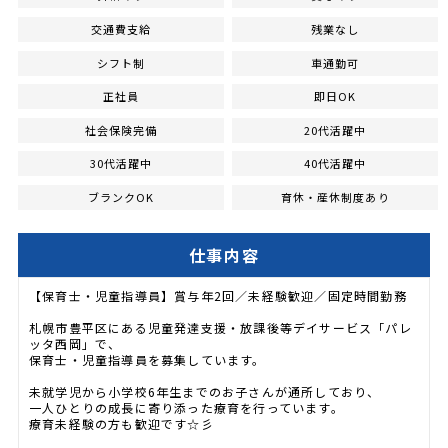
交通費支給
残業なし
シフト制
車通勤可
正社員
即日OK
社会保険完備
20代活躍中
30代活躍中
40代活躍中
ブランクOK
育休・産休制度あり
仕事内容
【保育士・児童指導員】賞与年2回／未経験歓迎／固定時間勤務
札幌市豊平区にある児童発達支援・放課後等デイサービス「パレ
ッタ西岡」で、
保育士・児童指導員を募集しています。
未就学児から小学校6年生までのお子さんが通所しており、
一人ひとりの成長に寄り添った療育を行っています。
療育未経験の方も歓迎です☆彡