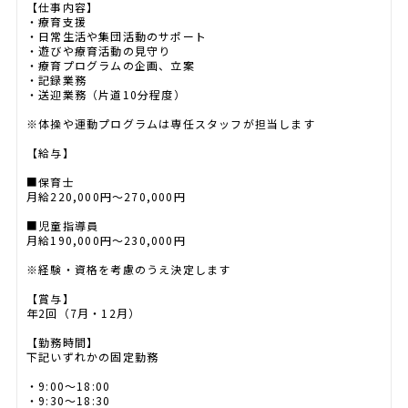
【仕事内容】
・療育支援
・日常生活や集団活動のサポート
・遊びや療育活動の見守り
・療育プログラムの企画、立案
・記録業務
・送迎業務（片道10分程度）
※体操や運動プログラムは専任スタッフが担当します
【給与】
■保育士
月給220,000円～270,000円
■児童指導員
月給190,000円～230,000円
※経験・資格を考慮のうえ決定します
【賞与】
年2回（7月・12月）
【勤務時間】
下記いずれかの固定勤務
・9:00～18:00
・9:30～18:30