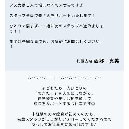
アスカは１人で悩まなくて大丈夫です♪
スタッフ全員で皆さんをサポートいたします！
ひとりで悩まず、一緒に次のステップへ進みましょ
う！！
まずは些細な事でも、お気軽にお問合せください
♪
西郷 真美
札幌支店
∴‥∵‥∴‥∵‥∴‥∴‥∵‥∴‥∵‥
子どもたち一人ひとりの
「できた！」を大切にしながら、
運動療育や集団活動を通して
成長をサポートするお仕事です◎
未経験の方や療育が初めての方も、
先輩スタッフがしっかりフォローしてくださるので
安心してお仕事を始められますよ♪