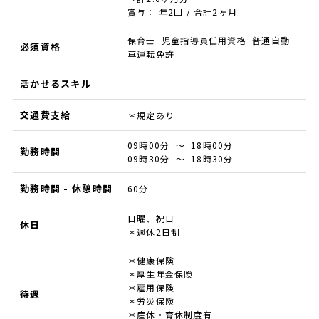
賞与： 年2回 / 合計2ヶ月
保育士 児童指導員任用資格 普通自動
必須資格
車運転免許
活かせるスキル
交通費支給
＊規定あり
09時00分 ～ 18時00分
勤務時間
09時30分 ～ 18時30分
勤務時間 - 休憩時間
60分
日曜、祝日
休日
＊週休2日制
＊健康保険
＊厚生年金保険
＊雇用保険
待遇
＊労災保険
＊産休・育休制度有