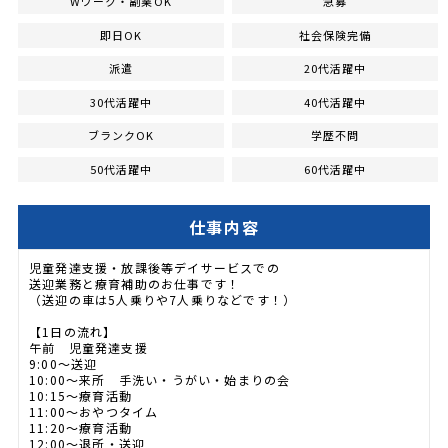
Wワーク・副業OK
急募
即日OK
社会保険完備
派遣
20代活躍中
30代活躍中
40代活躍中
ブランクOK
学歴不問
50代活躍中
60代活躍中
仕事内容
児童発達支援・放課後等デイサービスでの
送迎業務と療育補助のお仕事です！
（送迎の車は5人乗りや7人乗りなどです！）
【1日の流れ】
午前 児童発達支援
9:00～送迎
10:00～来所 手洗い・うがい・始まりの会
10:15～療育活動
11:00～おやつタイム
11:20～療育活動
12:00～退所・送迎