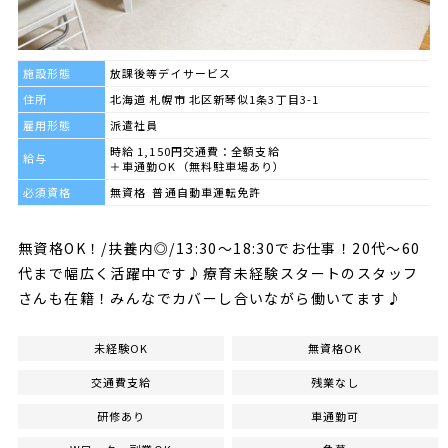
施設形態
放課後等デイサービス
住所
北海道 札幌市 北区新琴似1条3丁目3-1
雇用形態
派遣社員
時給 1,150円交通費：全額支給
給与
＋車通勤OK（無料駐車場あり）
必須資格
無資格 普通自動車運転免許
無資格OK！/扶養内◎/13:30～18:30でお仕事！20代～60
代まで幅広く活躍中です♪療育未経験スタートのスタッフ
さんも在籍！みんなでカバーし合いながら働いてます♪
未経験OK
無資格OK
交通費支給
残業なし
研修あり
車通勤可