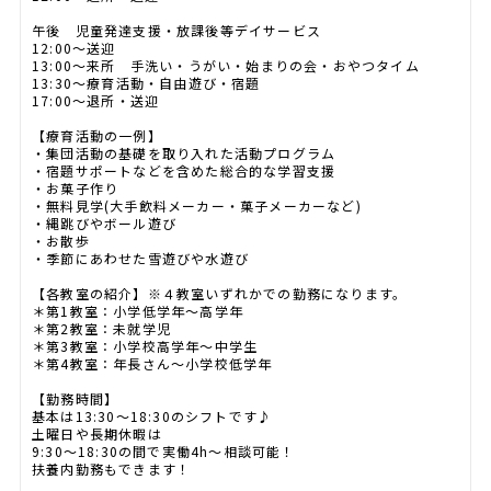
午後 児童発達支援・放課後等デイサービス
12:00～送迎
13:00～来所 手洗い・うがい・始まりの会・おやつタイム
13:30～療育活動・自由遊び・宿題
17:00～退所・送迎
【療育活動の一例】
・集団活動の基礎を取り入れた活動プログラム
・宿題サポートなどを含めた総合的な学習支援
・お菓子作り
・無料見学(大手飲料メーカー・菓子メーカーなど)
・縄跳びやボール遊び
・お散歩
・季節にあわせた雪遊びや水遊び
【各教室の紹介】※４教室いずれかでの勤務になります。
＊第1教室：小学低学年～高学年
＊第2教室：未就学児
＊第3教室：小学校高学年～中学生
＊第4教室：年長さん～小学校低学年
【勤務時間】
基本は13:30～18:30のシフトです♪
土曜日や長期休暇は
9:30～18:30の間で実働4h～相談可能！
扶養内勤務もできます！