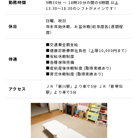
勤務時間
9時30分 ～ 18時30分の間の4時間 以上
13:30～18:30のシフトがメインです！
日曜、祝日
休日
年末年始休暇、お盆休暇(前年度各1週間程
度）
■交通費全額支給
■健康診断費弊社負担（上限10,000円まで）
■有給休暇制度
待遇
■各種保険完備
■産前産後休暇制度 (取得実績あり)
■育児休暇制度 (取得実績あり)
ＪＲ「新川駅」より車で5分 ＪＲ「新琴似
アクセス
駅」より車で5分