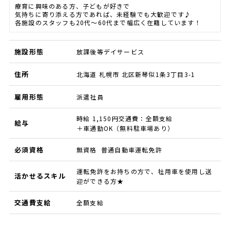
療育に興味のある方、子どもが好きで
気持ちに寄り添える方であれば、未経験でも大歓迎です♪
各施設のスタッフも20代～60代まで幅広く在籍しています！
施設形態
放課後等デイサービス
住所
北海道 札幌市 北区新琴似1条3丁目3-1
雇用形態
派遣社員
時給 1,150円交通費：全額支給
給与
＋車通勤OK（無料駐車場あり）
必須資格
無資格 普通自動車運転免許
運転免許をお持ちの方で、社用車を使用し送
活かせるスキル
迎ができる方★
交通費支給
全額支給