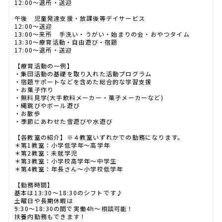
12:00～退所・送迎
午後 児童発達支援・放課後等デイサービス
12:00～送迎
13:00～来所 手洗い・うがい・始まりの会・おやつタイム
13:30～療育活動・自由遊び・宿題
17:00～退所・送迎
【療育活動の一例】
・集団活動の基礎を取り入れた活動プログラム
・宿題サポートなどを含めた総合的な学習支援
・お菓子作り
・無料見学(大手飲料メーカー・菓子メーカーなど)
・縄跳びやボール遊び
・お散歩
・季節にあわせた雪遊びや水遊び
【各教室の紹介】※４教室いずれかでの勤務になります。
＊第1教室：小学低学年～高学年
＊第2教室：未就学児
＊第3教室：小学校高学年～中学生
＊第4教室：年長さん～小学校低学年
【勤務時間】
基本は13:30～18:30のシフトです♪
土曜日や長期休暇は
9:30～18:30の間で実働4h～相談可能！
扶養内勤務もできます！