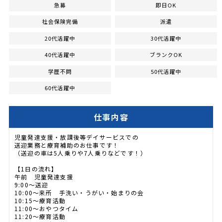
急募
即日OK
社会保険完備
派遣
20代活躍中
30代活躍中
40代活躍中
ブランクOK
学歴不問
50代活躍中
60代活躍中
仕事内容
児童発達支援・放課後等デイサービスでの
送迎業務と療育補助のお仕事です！
（送迎の車は5人乗りや7人乗りなどです！）
【1日の流れ】
午前 児童発達支援
9:00～送迎
10:00～来所 手洗い・うがい・始まりの会
10:15～療育活動
11:00～おやつタイム
11:20～療育活動