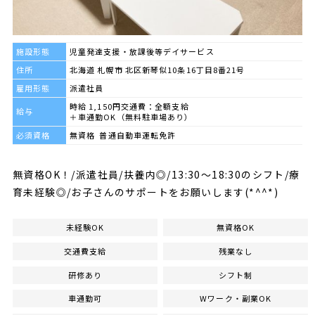
施設形態
児童発達支援・放課後等デイサービス
住所
北海道 札幌市 北区新琴似10条16丁目8番21号
雇用形態
派遣社員
時給 1,150円交通費：全額支給
給与
＋車通勤OK（無料駐車場あり）
必須資格
無資格 普通自動車運転免許
無資格OK！/派遣社員/扶養内◎/13:30～18:30のシフト/療
育未経験◎/お子さんのサポートをお願いします(*^^*)
未経験OK
無資格OK
交通費支給
残業なし
研修あり
シフト制
車通勤可
Wワーク・副業OK