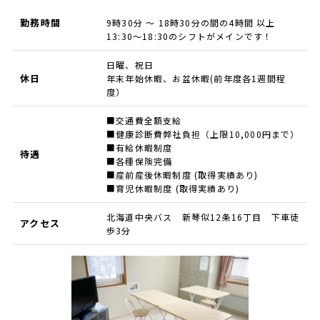
勤務時間
9時30分 ～ 18時30分の間の4時間 以上
13:30～18:30のシフトがメインです！
日曜、祝日
休日
年末年始休暇、お盆休暇(前年度各1週間程
度）
■交通費全額支給
■健康診断費弊社負担（上限10,000円まで）
■有給休暇制度
待遇
■各種保険完備
■産前産後休暇制度 (取得実績あり)
■育児休暇制度 (取得実績あり)
北海道中央バス 新琴似12条16丁目 下車徒
アクセス
歩3分