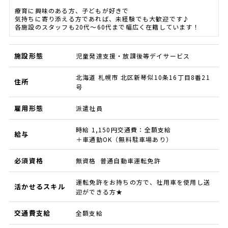
療育に興味のある方、子どもが好きで
気持ちに寄り添える方であれば、未経験でも大歓迎です♪
各施設のスタッフも20代～60代まで幅広く在籍しています！
施設形態
児童発達支援・放課後等デイサービス
北海道 札幌市 北区新琴似10条16丁目8番21
住所
号
雇用形態
派遣社員
時給 1,150円交通費：全額支給
給与
＋車通勤OK（無料駐車場あり）
必須資格
無資格 普通自動車運転免許
運転免許をお持ちの方で、社用車を使用し送
活かせるスキル
迎ができる方★
交通費支給
全額支給