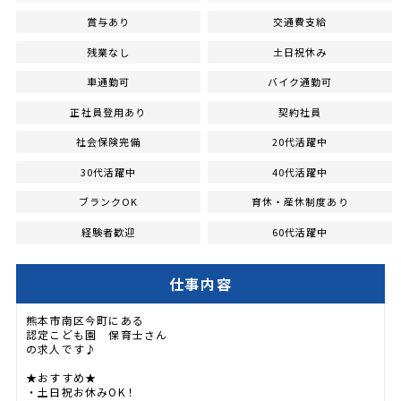
賞与あり
交通費支給
残業なし
土日祝休み
車通勤可
バイク通勤可
正社員登用あり
契約社員
社会保険完備
20代活躍中
30代活躍中
40代活躍中
ブランクOK
育休・産休制度あり
経験者歓迎
60代活躍中
仕事内容
熊本市南区今町にある
認定こども園 保育士さん
の求人です♪
★おすすめ★
・土日祝お休みOK！