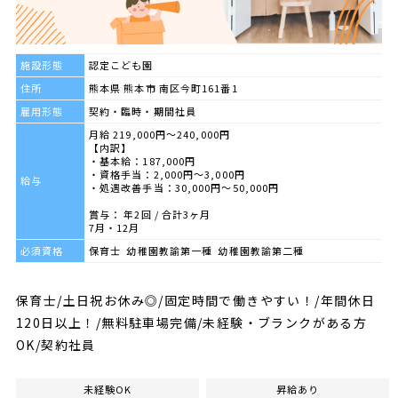
施設形態
認定こども園
住所
熊本県 熊本市 南区今町161番1
雇用形態
契約・臨時・期間社員
月給 219,000円～240,000円
【内訳】
・基本給：187,000円
・資格手当：2,000円～3,000円
給与
・処遇改善手当：30,000円～50,000円
賞与： 年2回 / 合計3ヶ月
7月・12月
必須資格
保育士 幼稚園教諭第一種 幼稚園教諭第二種
保育士/土日祝お休み◎/固定時間で働きやすい！/年間休日
120日以上！/無料駐車場完備/未経験・ブランクがある方
OK/契約社員
未経験OK
昇給あり