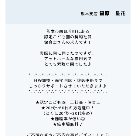
福原 星花
熊本支店
熊本市南区今町にある
認定こども園の契約社員
保育士さんの求人です！
実際に園に伺ったのですが、
アットホームな雰囲気で
とても素敵な園でした♪
*∴*∴*∴*∴*∴*∴*∴*∴*∴*∴*∴*∴
日程調整・面接同席・辞退連絡まで
しっかりサポートさせていただきます♪
*∴*∴*∴*∴*∴*∴*∴*∴*∴*∴*∴*∴
★認定こども園 正社員・保育士
★20代～60代の方活躍中！
（とくに20代～30代多め）
★離職率が低い◎
★駐車場無料♪
ご不明な点やご不安な事がございましたら