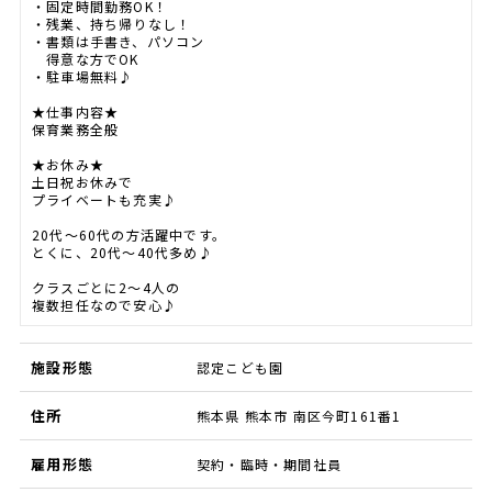
・固定時間勤務OK！
・残業、持ち帰りなし！
・書類は手書き、パソコン
得意な方でOK
・駐車場無料♪
★仕事内容★
保育業務全般
★お休み★
土日祝お休みで
プライベートも充実♪
20代～60代の方活躍中です。
とくに、20代～40代多め♪
クラスごとに2～4人の
複数担任なので安心♪
施設形態
認定こども園
住所
熊本県 熊本市 南区今町161番1
雇用形態
契約・臨時・期間社員