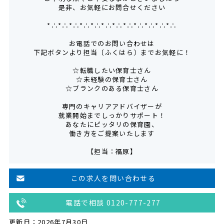
是非、お気軽にお問合せください
*∴*∴*∴*∴*∴*∴*∴*∴*∴*∴*∴*∴
お電話でのお問い合わせは
下記ボタンより担当〔ふくはら〕までお気軽に！
☆転職したい保育士さん
☆未経験の保育士さん
☆ブランクのある保育士さん
専門のキャリアアドバイザーが
就業開始までしっかりサポート！
あなたにピッタリの保育園、
働き方をご提案いたします
【担当：福原】
この求人を問い合わせる
電話で相談 0120-777-277
更新日：2026年7月30日