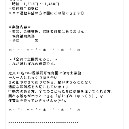
・時給 1,333円 ～ 1,468円
・交通費全額支給
※車で通勤希望の方は園にご相談できます◎
≪業務内容≫
・書類、金銭管理、保護者対応はありません！
・保育補助業務
・掃除 等
＊ … * … ＊ … * …＊ … * … ＊ … * …＊
～「全員で全園児をみる」～
これがぽれぽれの保育です。
定員38名の中規模認可保育園で保育士業務！
一人一人とじっくり向き合い
きめ細やかさでありながら、構いすぎることなく
適度な距離感を大切にしています♪
行動力のある方、全てのこどもたちに愛情を注いでくれる方。
関わる誰もがホッとできる「ぽれぽれ（ゆっくり）」な
保育園を作っていきませんか(^^)/
＊ … * … ＊ … * …＊ … * … ＊ … * …＊
**********************************