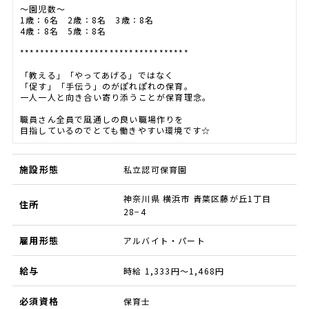
～園児数～
1歳：6名 2歳：8名 3歳：8名
4歳：8名 5歳：8名
**********************************
「教える」「やってあげる」ではなく
「促す」「手伝う」のがぽれぽれの保育。
一人一人と向き合い寄り添うことが保育理念。
職員さん全員で風通しの良い職場作りを
目指しているのでとても働きやすい環境です☆
施設形態
私立認可保育園
神奈川県 横浜市 青葉区藤が丘1丁目
住所
28−4
雇用形態
アルバイト・パート
給与
時給 1,333円～1,468円
必須資格
保育士