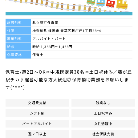
施設形態
私立認可保育園
住所
神奈川県 横浜市 青葉区藤が丘1丁目28−4
雇用形態
アルバイト・パート
給与
時給 1,333円～1,468円
必須資格
保育士
保育士/週2日～OK＊中規模定員38名＊土日祝休み／藤が丘
駅チカ♪遅番可能な方大歓迎◎保育補助業務をお願いしま
す(*^^*)
交通費支給
残業なし
シフト制
土日祝休み
パートアルバイト
女性活躍中
週２日以上
社会保険完備