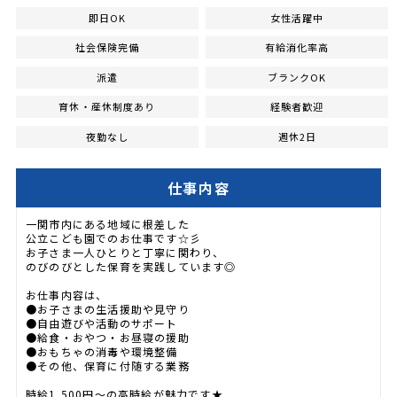
即日OK
女性活躍中
社会保険完備
有給消化率高
派遣
ブランクOK
育休・産休制度あり
経験者歓迎
夜勤なし
週休2日
仕事内容
一関市内にある地域に根差した
公立こども園でのお仕事です☆彡
お子さま一人ひとりと丁寧に関わり、
のびのびとした保育を実践しています◎
お仕事内容は、
●お子さまの生活援助や見守り
●自由遊びや活動のサポート
●給食・おやつ・お昼寝の援助
●おもちゃの消毒や環境整備
●その他、保育に付随する業務
時給1,500円〜の高時給が魅力です★