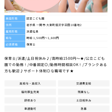
施設形態
認定こども園
住所
岩手県 一関市 大東町摺沢字沼田10番地2
雇用形態
派遣社員
給与
時給 1,500円～1,600円
必須資格
保育士
保育士/派遣/土日祝休み♪/高時給1500円～★/公立こども
園での勤務！/中番固定◎/勤務時間相談OK！/ブランクある
方も歓迎♪サポート体制◎な職場です★
高給与・高収入
交通費支給
福利厚生充実
残業なし
研修あり
土日祝休み
車通勤可
急募