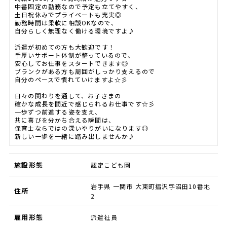
中番固定の勤務なので予定も立てやすく、
土日祝休みでプライベートも充実◎
勤務時間は柔軟に相談OKなので、
自分らしく無理なく働ける環境ですよ♪
派遣が初めての方も大歓迎です！
手厚いサポート体制が整っているので、
安心してお仕事をスタートできます◎
ブランクがある方も周囲がしっかり支えるので
自分のペースで慣れていけますよ☆彡
日々の関わりを通して、お子さまの
確かな成長を間近で感じられるお仕事です☆彡
一歩ずつ前進する姿を支え、
共に喜びを分かち合える瞬間は、
保育士ならではの深いやりがいになります◎
新しい一歩を一緒に踏み出しませんか♪
施設形態
認定こども園
岩手県 一関市 大東町摺沢字沼田10番地
住所
2
雇用形態
派遣社員