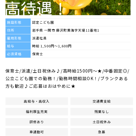
施設形態
認定こども園
住所
岩手県 一関市 藤沢町黄海字天堤11番地1
雇用形態
派遣社員
給与
時給 1,500円～1,600円
必須資格
保育士
保育士/派遣/土日祝休み♪/高時給1500円～★/中番固定◎/
公立こども園での勤務！/勤務時間相談OK！/ブランクある
方も歓迎♪ご応募はおはやめに★
高給与・高収入
交通費支給
福利厚生充実
残業なし
研修あり
土日祝休み
車通勤可
急募