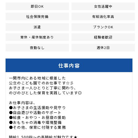
即日OK
女性活躍中
社会保険完備
有給消化率高
派遣
ブランクOK
育休・産休制度あり
経験者歓迎
夜勤なし
週休2日
仕事内容
一関市内にある地域に根差した
公立のこども園でのお仕事です☆彡
お子さま一人ひとりと丁寧に関わり、
のびのびとした保育を実践しています◎
お仕事内容は、
●お子さまの生活援助や見守り
●自由遊びや活動のサポート
●給食・おやつ・お昼寝の援助
●おもちゃの消毒や環境整備
●その他、保育に付随する業務
時給1,500円〜の高時給が魅力です★