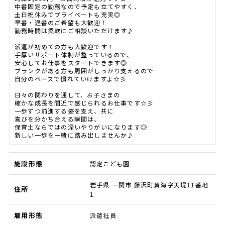
中番固定の勤務なので予定も立てやすく、
土日祝休みでプライベートも充実◎
早番・遅番のご希望も大歓迎！
勤務時間は柔軟にご相談いただけます♪
派遣が初めての方も大歓迎です！
手厚いサポート体制が整っているので、
安心してお仕事をスタートできます◎
ブランクがある方も周囲がしっかり支えるので
自分のペースで慣れていけますよ☆彡
日々の関わりを通して、お子さまの
確かな成長を間近で感じられるお仕事です☆彡
一歩ずつ前進する姿を支え、共に
喜びを分かち合える瞬間は、
保育士ならではの深いやりがいになります◎
新しい一歩を一緒に踏み出しませんか♪
施設形態
認定こども園
岩手県 一関市 藤沢町黄海字天堤11番地
住所
1
雇用形態
派遣社員