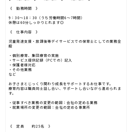
《 勤務時間 》
9：30～18：30（うち労働時間6～7時間）
休憩は60分しっかりとれます◎
《 仕事内容 》
児童発達支援・放課後等デイサービスでの保育士としての業務全
般
・個別療育、集団療育の実施
・サービス提供記録（PCでの）記入
・保護者様対応
・その他業務
など
お子さまとじっくり関わり成長をサポートするお仕事です。
療育内容は職員同士話し合い、サポートし合いながら進められま
す。
・従事すべき業務の変更の範囲：会社の定める業務
・就業場所の変更の範囲：会社の定める事業所
《 定員 約25名 》