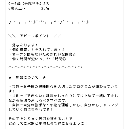
0～6歳（未就学児）5名
6歳以上～ 20名
♪･*:.｡. .｡.:*･♪ﾟ･*:.｡. .｡.:*･♪ﾟ･*:.｡. .｡.:*･♪
＼＼ アピールポイント ／／
・賞与あります！
・個別療育に力を入れています♪
・オープン間もないためきれいな園舎☆
・働く時間が短いっ、6～8時間◎
⌒*⌒*⌒*⌒*⌒*⌒*⌒*⌒*⌒*⌒*⌒⌒*⌒*
★ 施設について ★
・共感…お子様の興味関心を大切したプログラムが備わっていま
す！
・共創…「できない」課題をしっかりと受け止めて一緒に工夫し
ながら解決の道しるべを学べます。
・自律…自分の苦手なと頃絵を理解したら、自分からチャレンジ
していく自主性をもてる！
その子をとりまく周囲を整えることで
安心してご家族と地域社会で過ごせるように！