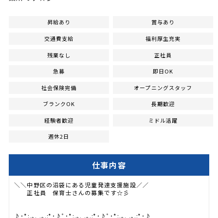
昇給あり
賞与あり
交通費支給
福利厚生充実
残業なし
正社員
急募
即日OK
社会保険完備
オープニングスタッフ
ブランクOK
長期歓迎
経験者歓迎
ミドル活躍
週休2日
仕事内容
＼＼中野区の沼袋にある児童発達支援施設／／
正社員 保育士さんの募集です☆彡
♪･*:.｡. .｡.:*･♪ﾟ･*:.｡. .｡.:*･♪ﾟ･*:.｡. .｡.:*･♪