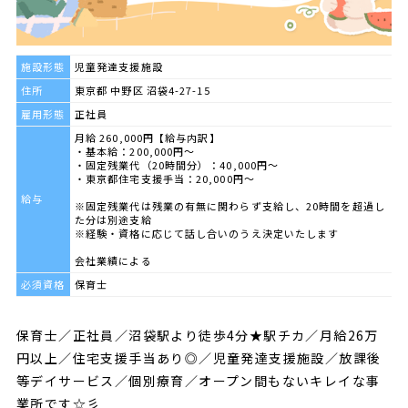
施設形態
児童発達支援施設
住所
東京都 中野区 沼袋4-27-15
雇用形態
正社員
月給 260,000円【給与内訳】
・基本給：200,000円～
・固定残業代（20時間分）：40,000円～
・東京都住宅支援手当：20,000円～
給与
※固定残業代は残業の有無に関わらず支給し、20時間を超過し
た分は別途支給
※経験・資格に応じて話し合いのうえ決定いたします
会社業績による
必須資格
保育士
保育士／正社員／沼袋駅より徒歩4分★駅チカ／月給26万
円以上／住宅支援手当あり◎／児童発達支援施設／放課後
等デイサービス／個別療育／オープン間もないキレイな事
業所です☆彡