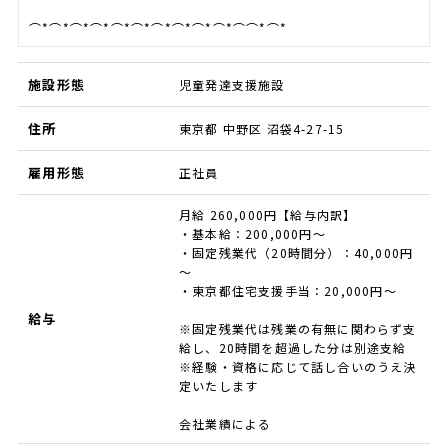
⌒*⌒*⌒*⌒*⌒*⌒*⌒*⌒*⌒*⌒*⌒⌒*⌒*
施設形態
児童発達支援施設
住所
東京都 中野区 沼袋4-27-15
雇用形態
正社員
月給 260,000円【給与内訳】
・基本給：200,000円～
・固定残業代（20時間分）：40,000円
～
・東京都住宅支援手当：20,000円～
給与
※固定残業代は残業の有無に関わらず支
給し、20時間を超過した分は別途支給
※経験・資格に応じて話し合いのうえ決
定いたします
会社業績による