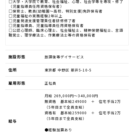
□大学・大学院で教育、社会福祉、心理、社会学等を専攻・修了
（児童指導員任用資格保有者）
□保育士、教員(幼稚園～高校、特別支援)免許保有者
□児童福祉の実務経験2年以上
□児童発達支援管理責任者研修修了者
□児童指導員、児童指導員任用資格保有者
□公認心理師、臨床心理士、社会福祉士、精神保健福祉士、言語
聴覚士、理学療法士、作業療法士等の資格保有者
施設形態
放課後等デイサービス
住所
東京都 中野区 新井5-10-5
雇用形態
正社員
月給 269,000円～340,000円
無資格 基本給249000 ＋ 住宅手当2万
（5年目まで全員支給）
資格有 基本給259000 ＋ 住宅手当2万
（5年目まで全員支給）
給与
●経験加算あり