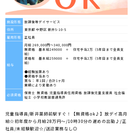
施設形態
放課後等デイサービス
住所
東京都 中野区 新井5-10-5
雇用形態
正社員
月給 269,000円～340,000円
無資格 基本給249000 ＋ 住宅手当2万（5年目まで全員支
給）
資格有 基本給259000 ＋ 住宅手当2万（5年目まで全員支
給）
給与
●経験加算あり
●資格手当あり
賞与： 年1回 / 合計1ヶ月
業績により変動あり
保育士 無資格 児童指導員任用資格 放課後児童支援員 社会福
必須資格
祉士 小学校教諭普通免許
児童指導員/新井薬師前駅すぐ！【無資格ok♪】放デイ高月
給☆初年度から月給28万円～/10時30分の遅めの出勤♪/正
社員/未経験歓迎☆/送迎業務なし◎