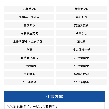
未経験OK
無資格OK
高給与・高収入
昇給あり
賞与あり
交通費支給
福利厚生充実
残業なし
主婦活躍中・主夫活躍中
正社員
急募
社会保険完備
有給消化率高
20代活躍中
30代活躍中
40代活躍中
長期歓迎
経験者歓迎
ミドル活躍
50代活躍中
仕事内容
＼＼放課後デイサービスの募集です／／