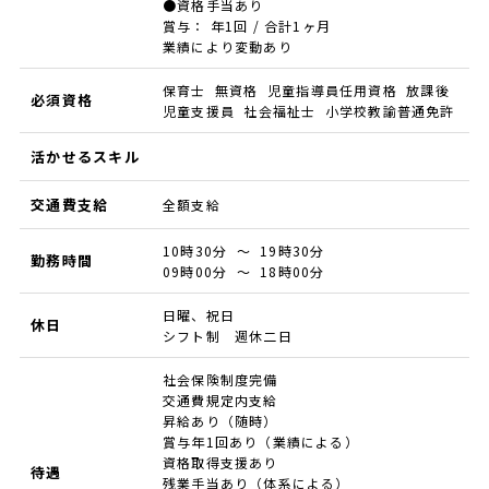
●資格手当あり
賞与： 年1回 / 合計1ヶ月
業績により変動あり
保育士 無資格 児童指導員任用資格 放課後
必須資格
児童支援員 社会福祉士 小学校教諭普通免許
活かせるスキル
交通費支給
全額支給
10時30分 ～ 19時30分
勤務時間
09時00分 ～ 18時00分
日曜、祝日
休日
シフト制 週休二日
社会保険制度完備
交通費規定内支給
昇給あり（随時）
賞与年1回あり（業績による）
資格取得支援あり
待遇
残業手当あり（体系による）