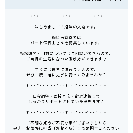
・*・‥‥…‥‥・*・‥‥…‥‥・*・
はじめまして！担当の大倉です。
鶴崎保育園では
パート保育士さんを募集しています。
勤務時間・日数についてはご相談ができるので、
ご自身の生活に合った働き方ができます♪
すぐには選考に進みませんので、
ぜひ一度一緒に見学に行ってみませんか？
＊ … * … ＊ … * …＊ … * … ＊ … * …＊
日程調整・面接同席・辞退連絡まで
しっかりサポートさせていただきます♪
＊ … * … ＊ … * …＊ … * … ＊ … * …＊
ご不明な点やご不安な事がございましたら
是非、お気軽に担当〔おおくら〕までお問合せください