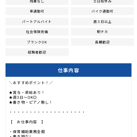
残業なし
土日祝休み
車通勤可
バイク通勤可
パートアルバイト
週３日以上
社会保険完備
駅チカ
ブランクOK
長期歓迎
経験者歓迎
仕事内容
＼おすすめポイント！／
★賞与・昇給あり！
★週3日～OK◎
★書き物・ピアノ無し！
・・・・・・・・・・・・・・・・・・・
【 お仕事内容 】
・保育補助業務全般
・書き物なし