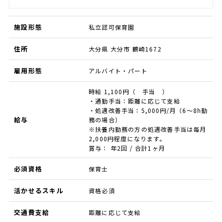
施設形態
私立認可保育園
住所
大分県 大分市 鶴崎1672
雇用形態
アルバイト・パート
時給 1,100円（ 手当 ）
・通勤手当：距離に応じて支給
・処遇改善手当：5,000円/月（6～8h勤
給与
務の場合）
※扶養内勤務の方の処遇改善手当は毎月
2,000円程度になります。
賞与： 年2回 / 合計1ヶ月
必須資格
保育士
活かせるスキル
資格必須
交通費支給
距離に応じて支給