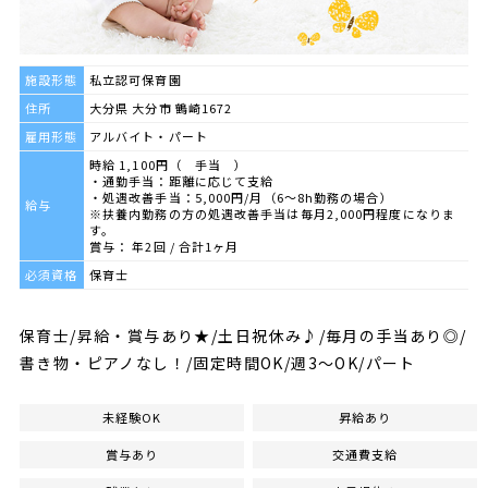
施設形態
私立認可保育園
住所
大分県 大分市 鶴崎1672
雇用形態
アルバイト・パート
時給 1,100円（ 手当 ）
・通勤手当：距離に応じて支給
・処遇改善手当：5,000円/月（6～8h勤務の場合）
給与
※扶養内勤務の方の処遇改善手当は毎月2,000円程度になりま
す。
賞与： 年2回 / 合計1ヶ月
必須資格
保育士
保育士/昇給・賞与あり★/土日祝休み♪/毎月の手当あり◎/
書き物・ピアノなし！/固定時間OK/週3～OK/パート
未経験OK
昇給あり
賞与あり
交通費支給