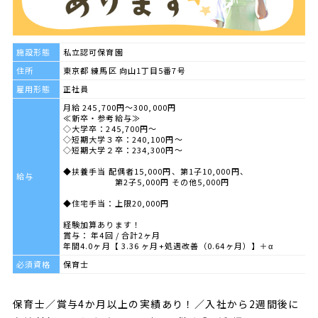
施設形態
私立認可保育園
住所
東京都 練馬区 向山1丁目5番7号
雇用形態
正社員
月給 245,700円～300,000円
≪新卒・参考給与≫
◇大学卒：245,700円～
◇短期大学３卒：240,100円～
◇短期大学２卒：234,300円～
◆扶養手当 配偶者15,000円、第1子10,000円、
給与
第2子5,000円 その他5,000円
◆住宅手当：上限20,000円
経験加算あります！
賞与： 年4回 / 合計2ヶ月
年間4.0ヶ月【 3.36 ヶ月+処遇改善（0.64ヶ月）】＋α
必須資格
保育士
保育士／賞与4か月以上の実績あり！／入社から2週間後に