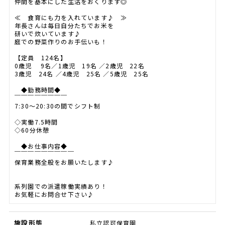
仲間を基本にした生活をおくります◎
≪ 食育にも力を入れています♪ ≫
年長さんは毎日自分たちでお米を
研いで炊いています♪
庭での野菜作りのお手伝いも！
【定員 124名】
0歳児 9名／1歳児 19名 ／2歳児 22名
3歳児 24名 ／4歳児 25名 ／5歳児 25名
◆勤務時間◆
￣￣￣￣￣￣￣￣
7:30～20:30の間でシフト制
◇実働7.5時間
◇60分休憩
◆お仕事内容◆
￣￣￣￣￣￣￣￣￣
保育業務全般をお願いたします♪
系列園での派遣稼働実績あり！
お気軽にお問合せ下さい♪
施設形態
私立認可保育園