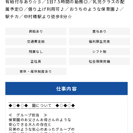
有給付与あり☆彡／1日7.5時間の勤務◎／乳児クラスの配
属予定◎／借り上げ利用可♪／おうちのような保育園♪／
駅チカ／中村橋駅より徒歩8分☆
昇給あり
賞与あり
交通費支給
福利厚生充実
残業なし
シフト制
正社員
社会保険完備
育休・産休制度あり
仕事内容
＿＿＿＿＿＿＿＿＿＿＿＿＿＿＿＿
◆◇◆◇◆ 園について ◆◇◆◇◆
￣￣￣￣￣￣￣￣￣￣￣￣￣￣￣￣￣
≪ グループ担当 ≫
保育園のお父さんお母さんのような
安心できる大人の存在と
兄弟のような気心のあったグループの