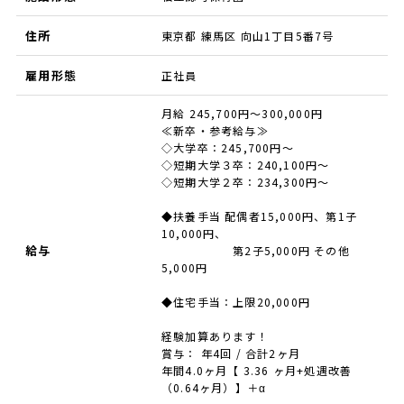
住所
東京都 練馬区 向山1丁目5番7号
雇用形態
正社員
月給 245,700円～300,000円
≪新卒・参考給与≫
◇大学卒：245,700円～
◇短期大学３卒：240,100円～
◇短期大学２卒：234,300円～
◆扶養手当 配偶者15,000円、第1子
10,000円、
給与
第2子5,000円 その他
5,000円
◆住宅手当：上限20,000円
経験加算あります！
賞与： 年4回 / 合計2ヶ月
年間4.0ヶ月【 3.36 ヶ月+処遇改善
（0.64ヶ月）】＋α