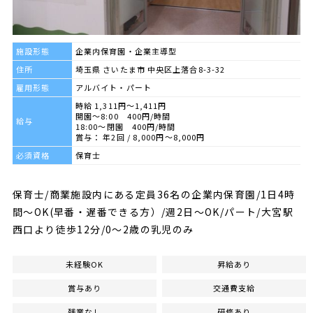
施設形態
企業内保育園・企業主導型
住所
埼玉県 さいたま市 中央区上落合8-3-32
雇用形態
アルバイト・パート
時給 1,311円～1,411円
開園～8:00 400円/時間
給与
18:00～閉園 400円/時間
賞与： 年2回 / 8,000円〜8,000円
必須資格
保育士
保育士/商業施設内にある定員36名の企業内保育園/1日4時
間～OK(早番・遅番できる方）/週2日～OK/パート/大宮駅
西口より徒歩12分/0～2歳の乳児のみ
未経験OK
昇給あり
賞与あり
交通費支給
残業なし
研修あり