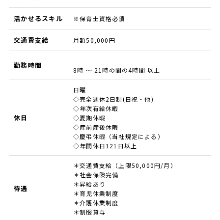
活かせるスキル
※保育士資格必須
交通費支給
月額50,000円
勤務時間
8時 ～ 21時の間の4時間 以上
日曜
◇完全週休2日制(日祝・他)
◇年次有給休暇
休日
◇夏期休暇
◇産前産後休暇
◇慶弔休暇（当社規定による）
◇年間休日121日以上
＊交通費支給（上限50,000円/月）
＊社会保険完備
＊昇給あり
待遇
＊育児休業制度
＊介護休業制度
＊制服貸与