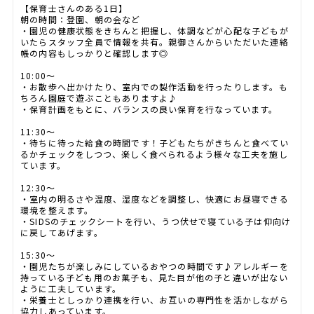
【保育士さんのある1日】
朝の時間：登園、朝の会など
・園児の健康状態をきちんと把握し、体調などが心配な子どもが
いたらスタッフ全員で情報を共有。親御さんからいただいた連絡
帳の内容もしっかりと確認します◎
10:00～
・お散歩へ出かけたり、室内での製作活動を行ったりします。も
ちろん園庭で遊ぶこともありますよ♪
・保育計画をもとに、バランスの良い保育を行なっています。
11:30～
・待ちに待った給食の時間です！子どもたちがきちんと食べてい
るかチェックをしつつ、楽しく食べられるよう様々な工夫を施し
ています。
12:30～
・室内の明るさや温度、湿度などを調整し、快適にお昼寝できる
環境を整えます。
・SIDSのチェックシートを行い、うつ伏せで寝ている子は仰向け
に戻してあげます。
15:30～
・園児たちが楽しみにしているおやつの時間です♪アレルギーを
持っている子ども用のお菓子も、見た目が他の子と違いが出ない
ように工夫しています。
・栄養士としっかり連携を行い、お互いの専門性を活かしながら
協力しあっています。