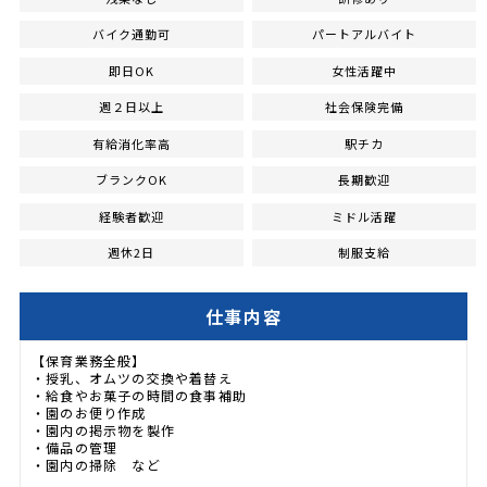
バイク通勤可
パートアルバイト
即日OK
女性活躍中
週２日以上
社会保険完備
有給消化率高
駅チカ
ブランクOK
長期歓迎
経験者歓迎
ミドル活躍
週休2日
制服支給
仕事内容
【保育業務全般】
・授乳、オムツの交換や着替え
・給食やお菓子の時間の食事補助
・園のお便り作成
・園内の掲示物を製作
・備品の管理
・園内の掃除 など