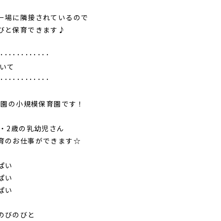
ー場に隣接されているので
と保育できます♪
･････････････
ついて
･････････････
年開園の小規模保育園です！
歳・2歳の乳幼児さん
育のお仕事ができます☆
ぱい
ぱい
ぱい
のびのびと