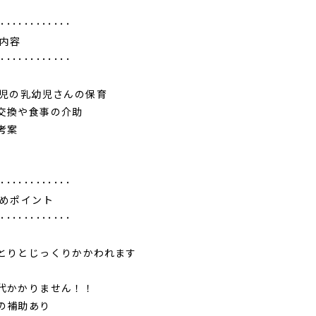
･････････････
事内容
･････････････
歳児の乳幼児さんの保育
交換や食事の介助
の考案
♪
･････････････
すめポイント
･････････････
とりとじっくりかかわれます
代かかりません！！
の補助あり