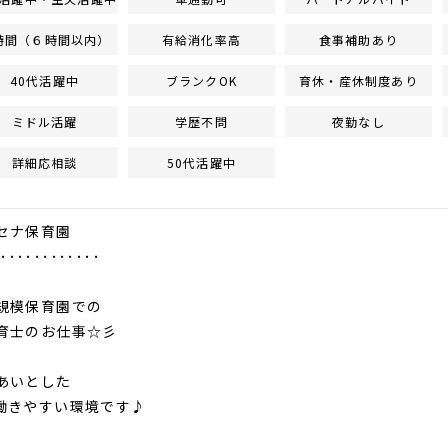
時間（６時間以内）
有給消化率高
食事補助あり
40代活躍中
ブランクOK
育休・産休制度あり
ミドル活躍
学歴不問
夜勤なし
詳細応相談
50代活躍中
セナ保育園
･････････････
規模保育園での
保育士のお仕事☆彡
あいとした
働きやすい環境です♪