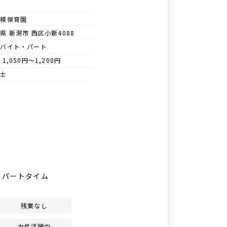
規模保育園
県 新潟市 西区小新4088
ルバイト・パート
 1,050円～1,200円
育士
｜パートタイム
残業なし
女性活躍中