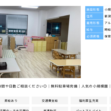
施設形態
小
住所
新潟
雇用形態
ア
給与
時給
必須資格
保
時間や日数ご相談ください◎｜無料駐車場完備｜人気の小規模園
昇給あり
交通費支給
福利厚生充実
活躍中・主夫活躍中
車通勤可
パートアルバイト