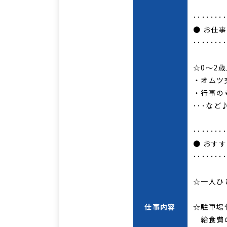
･･･････
● お仕
･･･････
☆0～2
・オムツ
・行事
･･･など
･･･････
● おす
･･･････
☆一人ひ
仕事内容
☆駐車場
給食費