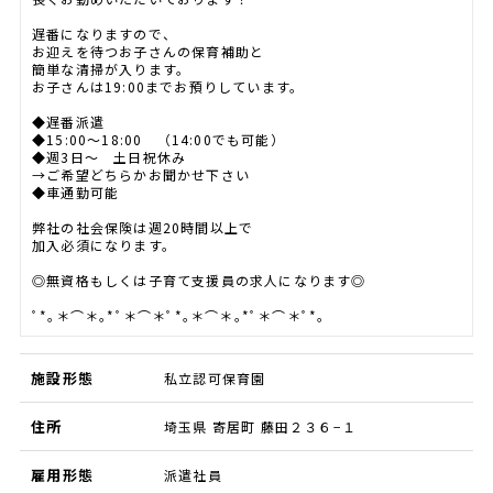
遅番になりますので、
お迎えを待つお子さんの保育補助と
簡単な清掃が入ります。
お子さんは19:00までお預りしています。
◆遅番派遣
◆15:00～18:00 （14:00でも可能）
◆週3日～ 土日祝休み
→ご希望どちらかお聞かせ下さい
◆車通勤可能
弊社の社会保険は週20時間以上で
加入必須になります。
◎無資格もしくは子育て支援員の求人になります◎
ﾟ*｡＊⌒＊｡*ﾟ＊⌒＊ﾟ*｡＊⌒＊｡*ﾟ＊⌒＊ﾟ*｡
施設形態
私立認可保育園
住所
埼玉県 寄居町 藤田２３６−１
雇用形態
派遣社員