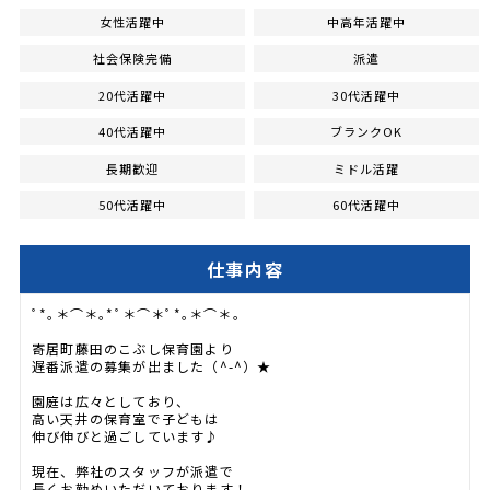
女性活躍中
中高年活躍中
社会保険完備
派遣
20代活躍中
30代活躍中
40代活躍中
ブランクOK
長期歓迎
ミドル活躍
50代活躍中
60代活躍中
仕事内容
ﾟ*｡＊⌒＊｡*ﾟ＊⌒＊ﾟ*｡＊⌒＊｡
寄居町藤田のこぶし保育園より
遅番派遣の募集が出ました（^-^）★
園庭は広々としており、
高い天井の保育室で子どもは
伸び伸びと過ごしています♪
現在、弊社のスタッフが派遣で
長くお勤めいただいております！