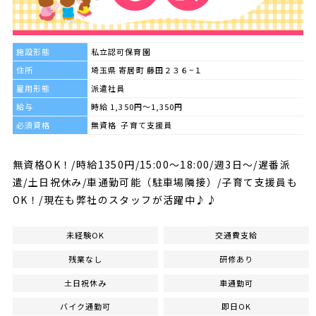
施設形態
私立認可保育園
住所
埼玉県 寄居町 藤田２３６−１
雇用形態
派遣社員
給与
時給 1,350円～1,350円
必須資格
無資格 子育て支援員
無資格OK！/時給1350円/15:00～18:00/週3日～/遅番派
遣/土日祝休み/車通勤可能（駐車場隣接）/子育て支援員も
OK！/現在も弊社のスタッフが活躍中♪♪
未経験OK
交通費支給
残業なし
研修あり
土日祝休み
車通勤可
バイク通勤可
即日OK