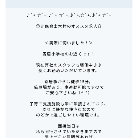
♪ﾟ+.☆ﾟ+.♪ﾟ+.☆ﾟ+.♪ﾟ+.☆ﾟ+.♪ﾟ+.☆ﾟ+
◎元保育士木村のオススメ求人◎
----------------------------------------------
＜実際に伺いました！＞
寄居小学校のお近くです！
現在弊社のスタッフも稼働中♪♪
長くお勤めいただいています。
寄居駅からは徒歩15分。
駐車場があり、車通勤可能ですので
ご安心下さいね（^-^）
子育て支援施設も隣に隣接されており、
周りは静かな住宅街なので
のどかで過ごしやすい環境です。
面接当日は
私も同行させていただきますので
聞きづらい質問等あれば