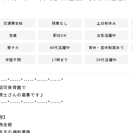
交通費支給
残業なし
土日祝休み
急募
即日OK
女性活躍中
駅チカ
40代活躍中
育休・産休制度あり
学歴不問
17時まで
50代活躍中
----*-----*-----*-----*-----*
保育園で
育士さんの募集です♪
----*-----*-----*-----*-----*
容】
務全般
先生の補助業務