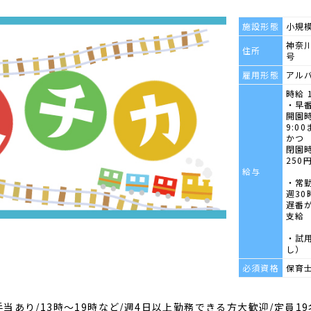
施設形態
小規
神奈川
住所
号
雇用形態
アル
時給 
・早
開園
9:0
かつ
閉園
250
給与
・常
週3
遅番が
支給
・試
し）
必須資格
保育
当あり/13時～19時など/週4日以上勤務できる方大歓迎/定員19