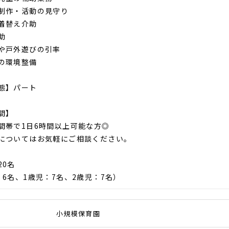
制作・活動の見守り
着替え介助
助
や戸外遊びの引率
の環境整備
態】パート
間】
間帯で1日6時間以上可能な方◎
についてはお気軽にご相談ください。
20名
：6名、1歳児：7名、2歳児：7名）
小規模保育園