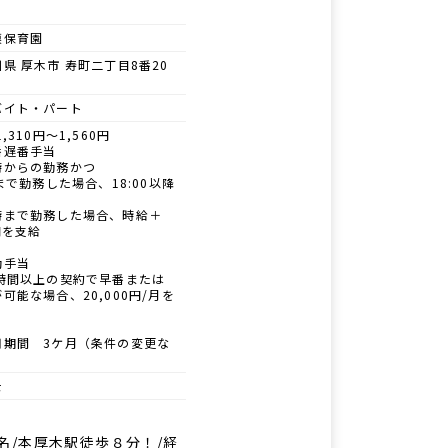
模保育園
県 厚木市 寿町二丁目8番20
バイト・パート
1,310円～1,560円
番遅番手当
時からの勤務かつ
0まで勤務した場合、18:00以降
時まで勤務した場合、時給＋
円を支給
勤手当
0時間以上の契約で早番または
可能な場合、20,000円/月を
用期間 3ケ月（条件の変更な
士
名/本厚木駅徒歩８分！/経