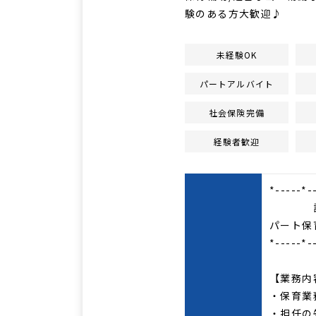
験のある方大歓迎♪
未経験OK
パートアルバイト
社会保険完備
経験者歓迎
*-----*-
認可
パート保
*-----*-
【業務内
・保育業
・担任の