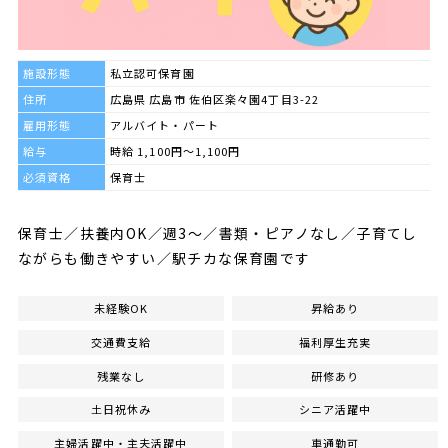
施設形態
私立認可保育園
住所
広島県 広島市 佐伯区楽々園4丁目3-22
雇用形態
アルバイト・パート
給与
時給 1,100円～1,100円
必須資格
保育士
保育士／扶養内OK／週3～／書類・ピアノなし／子育てし
ながらも働きやすい／駅チカな保育園です
未経験OK
昇給あり
交通費支給
福利厚生充実
残業なし
研修あり
土日祝休み
シニア活躍中
主婦活躍中・主夫活躍中
車通勤可