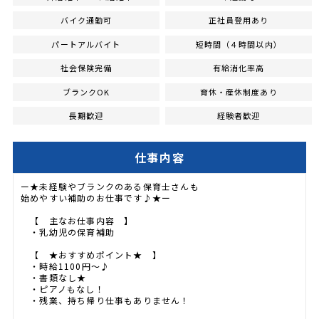
バイク通勤可
正社員登用あり
パートアルバイト
短時間（４時間以内）
社会保険完備
有給消化率高
ブランクOK
育休・産休制度あり
長期歓迎
経験者歓迎
仕事内容
ー★未経験やブランクのある保育士さんも
始めやすい補助のお仕事です♪★ー
【 主なお仕事内容 】
・乳幼児の保育補助
【 ★おすすめポイント★ 】
・時給1100円～♪
・書類なし★
・ピアノもなし！
・残業、持ち帰り仕事もありません！