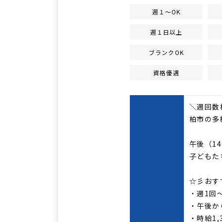
週１～OK
週１日以上
ブランクOK
資格優遇
＼週回数
柏市の多
午後（14
子どもた
☆彡おす
・週1回
・午後か
・時給1,