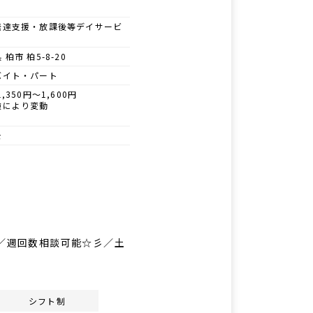
発達支援・放課後等デイサービ
 柏市 柏5-8-20
バイト・パート
1,350円～1,600円
験により変動
士
務／週回数相談可能☆彡／土
シフト制