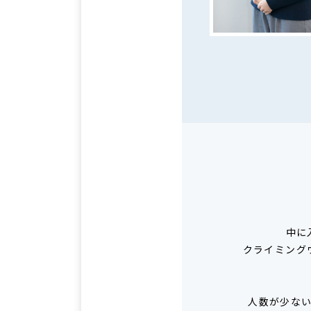
中に
クライミング
人数が少な