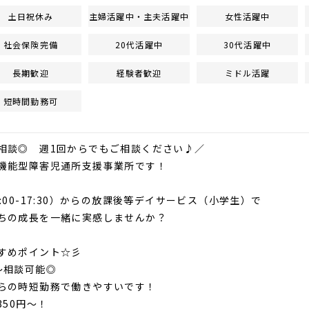
土日祝休み
主婦活躍中・主夫活躍中
女性活躍中
社会保険完備
20代活躍中
30代活躍中
長期歓迎
経験者歓迎
ミドル活躍
短時間勤務可
相談◎ 週1回からでもご相談ください♪／
機能型障害児通所支援事業所です！
:00-17:30）からの放課後等デイサービス（小学生）で
ちの成長を一緒に実感しませんか？
すめポイント☆彡
～相談可能◎
らの時短勤務で働きやすいです！
350円～！