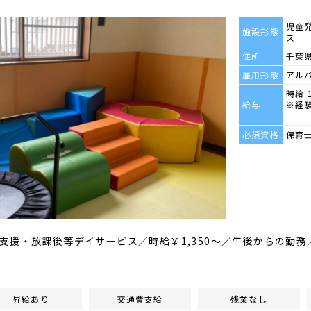
児童
施設形態
ス
住所
千葉県
雇用形態
アル
時給 
給与
※経
必須資格
保育
支援・放課後等デイサービス／時給￥1,350～／午後からの勤
昇給あり
交通費支給
残業なし