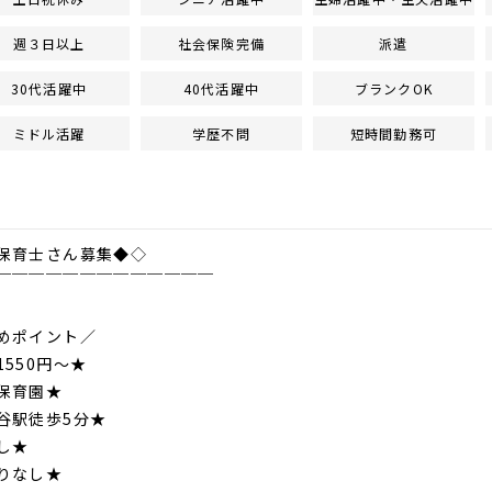
週３日以上
社会保険完備
派遣
30代活躍中
40代活躍中
ブランクOK
ミドル活躍
学歴不問
短時間勤務可
保育士さん募集◆◇
￣￣￣￣￣￣￣￣￣￣￣￣￣
めポイント／
1550円～★
保育園★
谷駅徒歩5分★
し★
りなし★