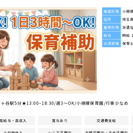
施設形態
小規
住所
埼玉県
雇用形態
派遣
給与
時給 
必須資格
保育
谷駅5分★13:00~18:30/週3～OK/小規模保育園/行事少なめ
高給与・高収入
賞与あり
交通費支給
土日祝休み
シニア活躍中
主婦活躍中・主夫活躍中