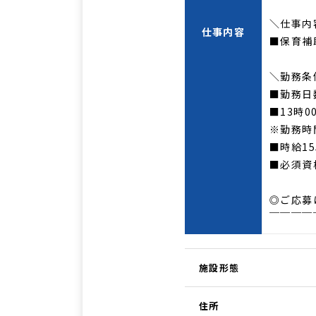
＼仕事内
仕事内容
■保育補
＼勤務条
■勤務日
■13時0
※勤務時
■時給15
■必須資
◎ご応募
￣￣￣￣
施設形態
住所