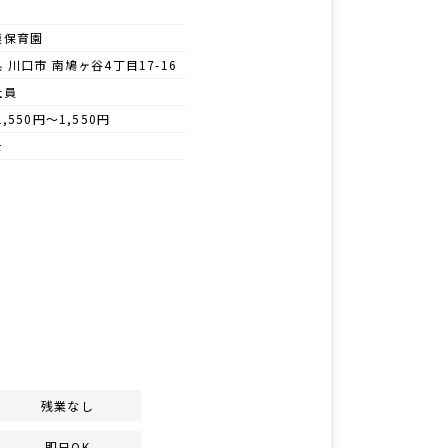
模保育園
 川口市 南鳩ヶ谷4丁目17-16
社員
1,550円～1,550円
士
残業なし
即日OK