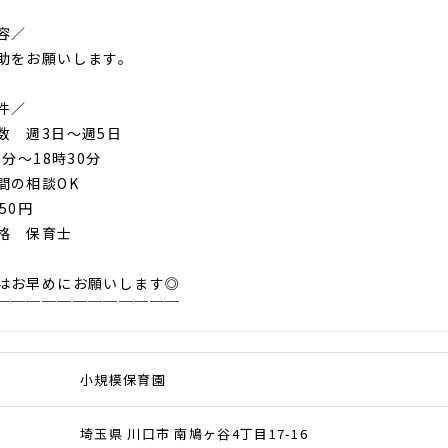
容／
助をお願いします。
件／
数 週3日～週5日
0分〜18時30分
間の相談OK
50円
格 保育士
はお早めにお願いします◎
￣￣￣￣￣￣￣￣￣￣￣￣
小規模保育園
埼玉県 川口市 南鳩ヶ谷4丁目17-16