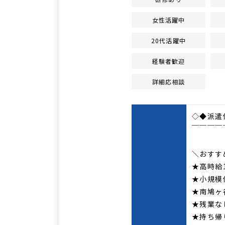
女性活躍中
20代活躍中
経験者歓迎
詳細応相談
◇◆派遣
￣￣￣￣
＼おすす
★高時給
★小規模
★南鳩ヶ
★残業な
★持ち帰