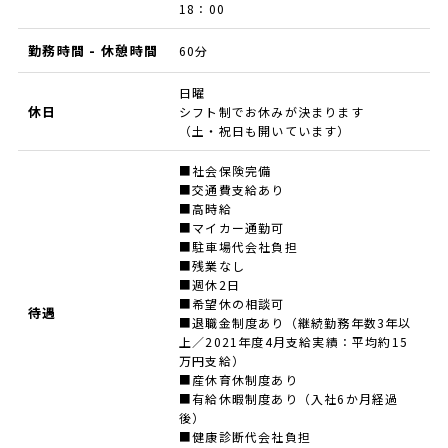
18：00
勤務時間 - 休憩時間
60分
日曜
休日
シフト制でお休みが決まります
（土・祝日も開いています）
■社会保険完備
■交通費支給あり
■高時給
■マイカー通勤可
■駐車場代会社負担
■残業なし
■週休2日
■希望休の相談可
待遇
■退職金制度あり（継続勤務年数3年以
上／2021年度4月支給実績：平均約15
万円支給）
■産休育休制度あり
■有給休暇制度あり（入社6か月経過
後）
■健康診断代会社負担