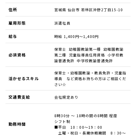
住所
宮城県 仙台市 若林区沖野2丁目15-10
雇用形態
派遣社員
給与
時給 1,400円～1,400円
保育士 幼稚園教諭第一種 幼稚園教諭
必須資格
第二種 児童指導員任用資格 小学校教
諭普通免許 中学校教諭普通免許
保育士・幼稚園教諭・教員免許・児童指
活かせるスキル
導員 など資格お持ちの方はご相談くだ
さい☆
交通費支給
会社規定あり
8時30分 ～ 18時の間の8時間 程度
シフト制
勤務時間
■平日 10：00～19：00
土曜・祝日・長期休暇期間 8：30～