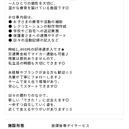
一人ひとりの個性を大切に、
温かな療育を届けている施設です◎
お仕事内容は、
● お子さまの療育や活動の補助
● レクリエーションの制作物作成
● 学校やご自宅への送迎業務
● 保護者さまへの連携やサポート
● 日々の活動記録の記入など
時給1,400円の好待遇求人です★
交通費支給でマイカー通勤も可能♪
残業は原則ありませんので、
私生活の時間も大切にできます◎
未経験やブランクがある方も歓迎☆彡
先輩が丁寧にフォローします♪
チームで支え合う環境があり、
安心してスタートできます◎
日々の関わりのなかで、
新しい「できた！」に出会えます◎
一歩ずつ自立していく姿を、
近くで支えるやりがいがあります☆彡
施設形態
放課後等デイサービス