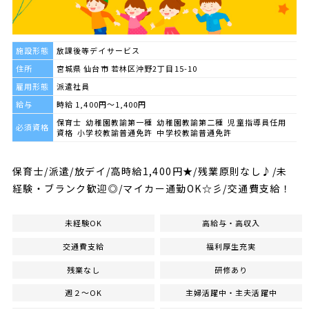
施設形態
放課後等デイサービス
住所
宮城県 仙台市 若林区沖野2丁目15-10
雇用形態
派遣社員
給与
時給 1,400円～1,400円
保育士 幼稚園教諭第一種 幼稚園教諭第二種 児童指導員任用
必須資格
資格 小学校教諭普通免許 中学校教諭普通免許
保育士/派遣/放デイ/高時給1,400円★/残業原則なし♪/未
経験・ブランク歓迎◎/マイカー通勤OK☆彡/交通費支給！
未経験OK
高給与・高収入
交通費支給
福利厚生充実
残業なし
研修あり
週２～OK
主婦活躍中・主夫活躍中