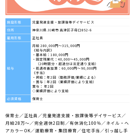
施設形態
児童発達支援・放課後等デイサービス
住所
神奈川県 川崎市 高津区子母口852-6
雇用形態
正社員
月給 280,000円～315,000円
《給与内訳》
・基本給：180,000円
・固定残業代：40,000～45,000円
（20時間分・超過分は法定通り支給）
給与
・処遇改善加算：60,000円～90,000円
《手当》
・昇給：年2回（勤務評価/業績による）
・賞与：年2回（業績評価により支給）
賞与： 年2回
◇業績評価により支給
必須資格
保育士
保育士／正社員／児童発達支援・放課後等デイサービス／
月給28万～／完全週休2日制／有休消化100％／ネイル・ヘ
アカラーOK／運動療育・集団療育／住宅手当／引っ越し手