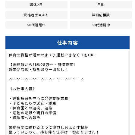
週休2日
日勤
資格者手当あり
詳細応相談
50代活躍中
60代活躍中
仕事内容
保育士資格が活かせます♪運転できなくてもOK！
【未経験から月給28万～・研修充実】
残業少なめ・持ち帰り一切なし！
∴‥∵‥∴‥∵‥∴‥∴‥∵‥∴‥∵‥∴
《お仕事内容》
・運動療育を中心に発達支援業務
・子どもたちの送迎・添乗
・保育園との連携、連絡
・活動の記録や明日の準備
・保護者への報告
業務時間に終わるように協力し合える体制が
整っているので、持ち帰り仕事は一切ありません！