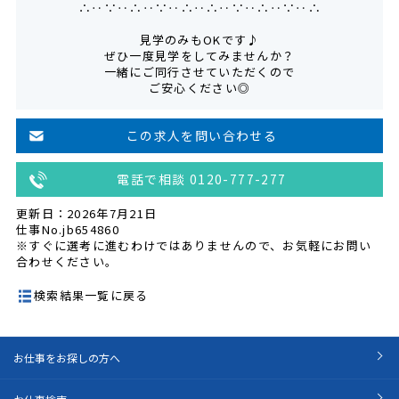
∴‥∵‥∴‥∵‥∴‥∴‥∵‥∴‥∵‥∴
見学のみもOKです♪
ぜひ一度見学をしてみませんか？
一緒にご同行させていただくので
ご安心ください◎
この求人を問い合わせる
電話で相談 0120-777-277
更新日：2026年7月21日
仕事No.jb654860
※すぐに選考に進むわけではありませんので、お気軽にお問い
合わせください。
検索結果一覧に戻る
お仕事をお探しの方へ