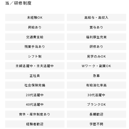
当／研修制度
未経験OK
高給与・高収入
昇給あり
賞与あり
交通費支給
福利厚生充実
残業手当あり
研修あり
シフト制
見学のみOK
主婦活躍中・主夫活躍中
Wワーク・副業OK
正社員
急募
社会保険完備
有給消化率高
20代活躍中
30代活躍中
40代活躍中
ブランクOK
育休・産休制度あり
長期歓迎
経験者歓迎
学歴不問