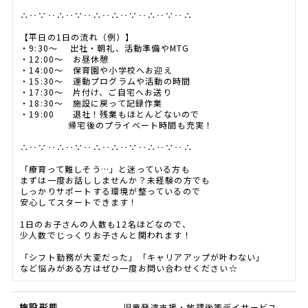
∴‥∵‥∴‥∵‥∴‥∴‥∵‥∴‥∵‥∴
【平日の1日の流れ（例）】
・9:30～ 出社・朝礼、活動準備やMTG
・12:00～ お昼休憩
・14:00～ 保育園や小学校へお迎え
・15:30～ 運動プログラムや活動の時間
・17:30～ 片付け、ご自宅へお送り
・18:30～ 施設に戻って記録作業
・19:00 退社！残業もほとんどないので
帰宅後のプライベート時間も充実！
∴‥∵‥∴‥∵‥∴‥∴‥∵‥∴‥∵‥∴
「療育って難しそう…」と迷っている方も
まずは一度お話ししませんか？未経験の方でも
しっかりサポートする環境が整っているので
安心してスタートできます！
1日のお子さんの人数も12名ほどなので、
少人数でじっくりお子さんと関われます！
「シフト勤務が大変だった」「キャリアアップが叶わない」
など悩みがある方はぜひ一度お問い合わせください☆
施設形態
児童発達支援・放課後等デイサービス