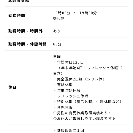
交通費支給
10時00分 ～ 19時00分
勤務時間
交代制
勤務時間 - 時間外
あり
勤務時間 - 休憩時間
60分
日曜
・年間休日120日
（年末年始4日・リフレッシュ休暇11
日含）
・完全週休2日制（シフト休）
・有給休暇
休日
・年末年始休暇
・リフレッシュ休暇
・特別休暇（慶弔休暇、生理休暇など）
・育児休暇
◇男性の育児休業取得実績あり！
◇お休みが取得しやすい環境です♪
・健康診断年１回