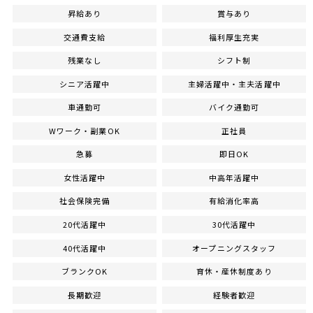
昇給あり
賞与あり
交通費支給
福利厚生充実
残業なし
シフト制
シニア活躍中
主婦活躍中・主夫活躍中
車通勤可
バイク通勤可
Wワーク・副業OK
正社員
急募
即日OK
女性活躍中
中高年活躍中
社会保険完備
有給消化率高
20代活躍中
30代活躍中
40代活躍中
オープニングスタッフ
ブランクOK
育休・産休制度あり
長期歓迎
経験者歓迎