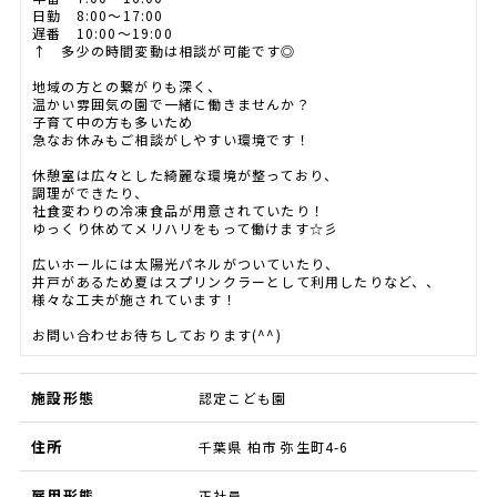
日勤 8:00～17:00
遅番 10:00～19:00
↑ 多少の時間変動は相談が可能です◎
地域の方との繋がりも深く、
温かい雰囲気の園で一緒に働きませんか？
子育て中の方も多いため
急なお休みもご相談がしやすい環境です！
休憩室は広々とした綺麗な環境が整っており、
調理ができたり、
社食変わりの冷凍食品が用意されていたり！
ゆっくり休めてメリハリをもって働けます☆彡
広いホールには太陽光パネルがついていたり、
井戸があるため夏はスプリンクラーとして利用したりなど、、
様々な工夫が施されています！
お問い合わせお待ちしております(^^)
施設形態
認定こども園
住所
千葉県 柏市 弥生町4-6
雇用形態
正社員