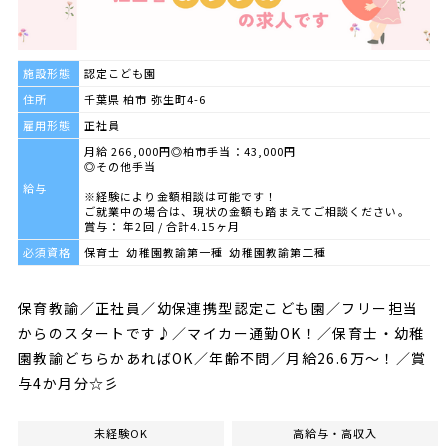
施設形態
認定こども園
住所
千葉県 柏市 弥生町4-6
雇用形態
正社員
月給 266,000円◎柏市手当：43,000円
◎その他手当
給与
※経験により金額相談は可能です！
ご就業中の場合は、現状の金額も踏まえてご相談ください。
賞与： 年2回 / 合計4.15ヶ月
必須資格
保育士 幼稚園教諭第一種 幼稚園教諭第二種
保育教諭／正社員／幼保連携型認定こども園／フリー担当
からのスタートです♪／マイカー通勤OK！／保育士・幼稚
園教諭どちらかあればOK／年齢不問／月給26.6万～！／賞
与4か月分☆彡
未経験OK
高給与・高収入