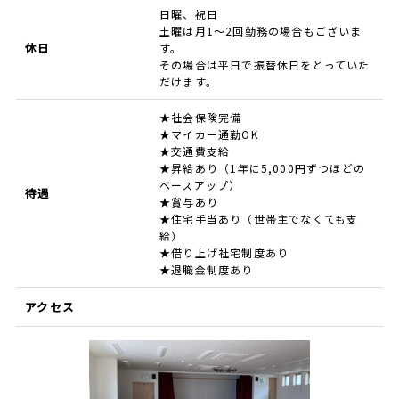
日曜、祝日
土曜は月1～2回勤務の場合もございま
休日
す。
その場合は平日で振替休日をとっていた
だけます。
★社会保険完備
★マイカー通勤OK
★交通費支給
★昇給あり（1年に5,000円ずつほどの
ベースアップ）
待遇
★賞与あり
★住宅手当あり（世帯主でなくても支
給）
★借り上げ社宅制度あり
★退職金制度あり
アクセス