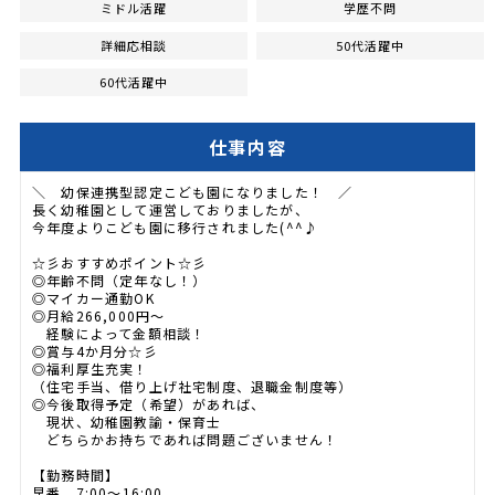
ミドル活躍
学歴不問
詳細応相談
50代活躍中
60代活躍中
仕事内容
＼ 幼保連携型認定こども園になりました！ ／
長く幼稚園として運営しておりましたが、
今年度よりこども園に移行されました(^^♪
☆彡おすすめポイント☆彡
◎年齢不問（定年なし！）
◎マイカー通勤OK
◎月給266,000円～
経験によって金額相談！
◎賞与4か月分☆彡
◎福利厚生充実！
（住宅手当、借り上げ社宅制度、退職金制度等）
◎今後取得予定（希望）があれば、
現状、幼稚園教諭・保育士
どちらかお持ちであれば問題ございません！
【勤務時間】
早番 7:00～16:00