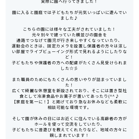
実際に園へ行ってきました！
園に入ると園庭では子どもたちが元気いっぱいに遊んでい
ました♪
こちらの園には様々な工夫がされていました！
元々別々で建っていた横並びの園舎を
通路でつなげて園児が行き来しやすくなっていたり、
運動会のときは、固定カメラを設置し保護者の方々は涼し
い部屋でライブビューイング形式で見れるようにしたりな
ど！
子どもたちや保護者の方への配慮がたくさん見受けられま
した☆彡
また職員のためにもたくさんの思いやりが詰まっていまし
た！
広くて綺麗な休憩室を新設されており、そこには置き型社
食として冷凍食品やお菓子が置いてあったり(^^♪
【家庭を第一に！】と掲げており急なお休みなども柔軟に
相談可能な環境です。
そして園が休みの日にはお近くに住んでいる高齢者の方が
ホールを使って交流をしていたり、
子どもたちに昔遊びを教えてくれたりなど、地域の方々に
親しまれています！