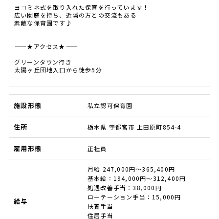
ヨコミネ式を取り入れた保育を行っています！
広い園庭を持ち、近隣の方との交流もある
素敵な保育園です♪
―――――★アクセス★―――――
グリーンタウン行き
太陽ヶ丘団地入口から徒歩5分
施設形態
私立認可保育園
住所
栃木県 宇都宮市 上田原町854-4
雇用形態
正社員
月給 247,000円～365,400円
基本給：194,000円～312,400円
処遇改善手当：38,000円
ローテーション手当：15,000円
給与
扶養手当
住居手当