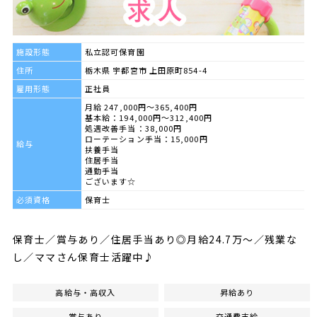
施設形態
私立認可保育園
住所
栃木県 宇都宮市 上田原町854-4
雇用形態
正社員
月給 247,000円～365,400円
基本給：194,000円～312,400円
処遇改善手当：38,000円
ローテーション手当：15,000円
給与
扶養手当
住居手当
通勤手当
ございます☆
必須資格
保育士
保育士／賞与あり／住居手当あり◎月給24.7万～／残業な
し／ママさん保育士活躍中♪
高給与・高収入
昇給あり
賞与あり
交通費支給