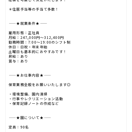
＊住居手当等の手当て多数！
―――――★就業条件★―――――
雇用形態：正社員
月給：247,000円～312,400円
勤務時間：7:00～19:00のシフト制
休日：日祝・年末年始
土曜日も基本的におやすみです！
昇給：あり
賞与：あり
―――――★お仕事内容★―――――
保育業務全般をお願いいたします◎
・環境整備、園内清掃
・行事やレクリエーション活動
・保育記録ノートの作成など
―――――★園について★―――――
定員：90名