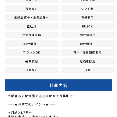
残業なし
シフト制
主婦活躍中・主夫活躍中
車通勤可
正社員
即日OK
社会保険完備
20代活躍中
30代活躍中
40代活躍中
ブランクOK
育休・産休制度あり
長期歓迎
経験者歓迎
夜勤なし
日勤
仕事内容
宇都宮市の保育園で正社員保育士募集中☆
―――――★おすすめポイント★―――――
＊月給24.7万～
経験を考慮して決定いたします！