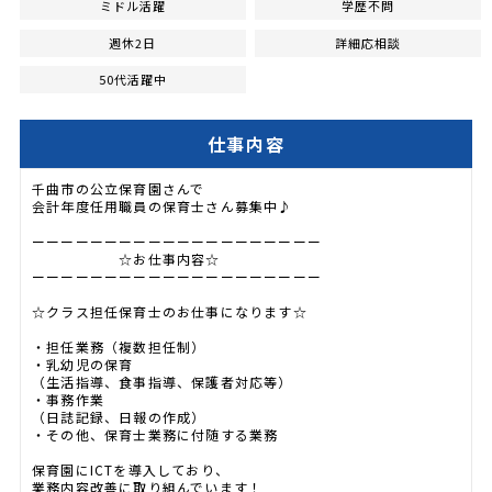
ミドル活躍
学歴不問
週休2日
詳細応相談
50代活躍中
仕事内容
千曲市の公立保育園さんで
会計年度任用職員の保育士さん募集中♪
ーーーーーーーーーーーーーーーーーーーー
☆お仕事内容☆
ーーーーーーーーーーーーーーーーーーーー
☆クラス担任保育士のお仕事になります☆
・担任業務（複数担任制）
・乳幼児の保育
（生活指導、食事指導、保護者対応等）
・事務作業
（日誌記録、日報の作成）
・その他、保育士業務に付随する業務
保育園にICTを導入しており、
業務内容改善に取り組んでいます！