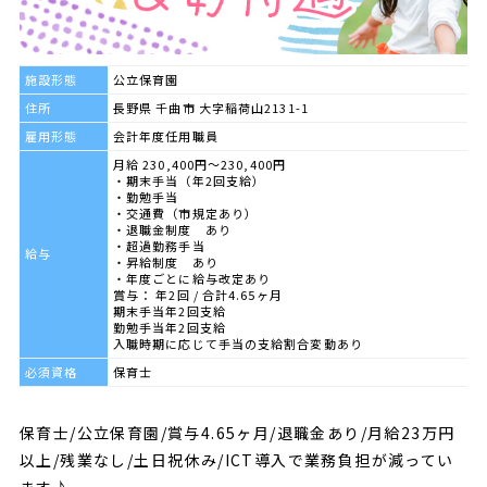
施設形態
公立保育園
住所
長野県 千曲市 大字稲荷山2131-1
雇用形態
会計年度任用職員
月給 230,400円～230,400円
・期末手当（年2回支給）
・勤勉手当
・交通費（市規定あり）
・退職金制度 あり
・超過勤務手当
給与
・昇給制度 あり
・年度ごとに給与改定あり
賞与： 年2回 / 合計4.65ヶ月
期末手当年2回支給
勤勉手当年2回支給
入職時期に応じて手当の支給割合変動あり
必須資格
保育士
保育士/公立保育園/賞与4.65ヶ月/退職金あり/月給23万円
以上/残業なし/土日祝休み/ICT導入で業務負担が減ってい