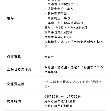
・交通費（市規定あり）
・退職金制度 あり
・超過勤務手当
給与
・昇給制度 あり
・年度ごとに給与改定あり
賞与： 年2回 / 合計4.65ヶ月
期末手当年2回支給
勤勉手当年2回支給
入職時期に応じて手当の支給割合変動あ
り
必須資格
保育士
保育園・幼稚園・認定こども園などでの
活かせるスキル
勤務経験
2キロ以上で距離に応じて支給（規程あ
交通費支給
り）
08時30分 ～ 17時15分
勤務時間
月から金の週5日勤務
土曜日は月1回程度