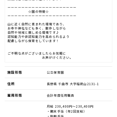
ーーーーーーーーーーーーーーーーーーーー
☆園の特徴☆
ーーーーーーーーーーーーーーーーーーーー
山に近く自然に恵まれた環境であり、
お寺や神社なども多く、散歩しながら
自然や地域と親しめる環境です♪
認知能力や非認知能力を高められるよう
配慮しながら保育をしています！
ご不明な点がございましたらお気軽に
お声がけください。
施設形態
公立保育園
住所
長野県 千曲市 大字稲荷山2131-1
雇用形態
会計年度任用職員
月給 230,400円～230,400円
・期末手当（年2回支給）
・勤勉手当