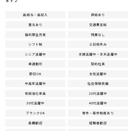
ます♪
高給与・高収入
昇給あり
賞与あり
交通費支給
福利厚生充実
残業なし
シフト制
土日祝休み
シニア活躍中
主婦活躍中・主夫活躍中
車通勤可
契約社員
即日OK
女性活躍中
中高年活躍中
社会保険完備
有給消化率高
20代活躍中
30代活躍中
40代活躍中
ブランクOK
育休・産休制度あり
長期歓迎
経験者歓迎