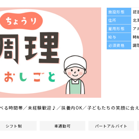
施設形態
認
住所
北
雇用形態
ア
給与
時給
必須資格
調
選べる時間帯／未経験歓迎♪／扶養内OK／子どもたちの笑顔に会
シフト制
車通勤可
パートアルバイト