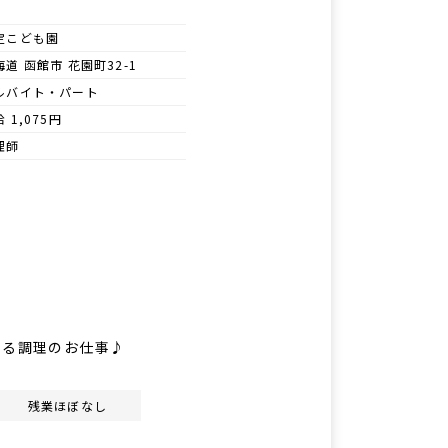
定こども園
海道 函館市 花園町32-1
ルバイト・パート
 1,075円
理師
える調理のお仕事♪
残業ほぼなし