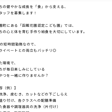
ちの健やかな成長を「食」から支える、
タッフを募集します！
園町にある「函館花園認定こども園」では、
ちの心と体を育む手作り給食を大切にしています。
間の短時間勤務なので、
ライベートとの両立もバッチリ◎
た環境で、
ちが毎日楽しみにしている
やつを一緒に作りませんか？
容（例）】
洗浄、皮むき、カットなどの下ごしらえ
盛り付け、各クラスへの配膳準備
た食器や調理器具の洗浄（片付け）