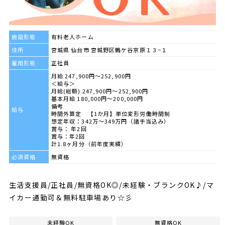
施設形態
有料老人ホーム
住所
宮城県 仙台市 宮城野区鶴ケ谷京原１３−１
雇用形態
正社員
月給 247,900円～252,900円
＜給与＞
月給(総額) 247,900円〜252,900円
基本月給 180,000円〜200,000円
備考
給与
時間外算定 【1か月】単位変形労働時間制
想定年収：342万～349万円（諸手当込み）
賞与： 年2回
賞与：年2回
計1.8ヶ月分（前年度実績）
必須資格
無資格
生活支援員/正社員/無資格OK◎/未経験・ブランクOK♪/マ
イカー通勤可＆無料駐車場あり☆彡
未経験OK
無資格OK