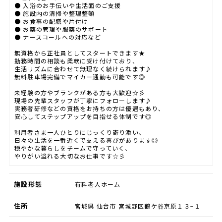
● 入浴のお手伝いや生活面のご支援
● 施設内の清掃や整理整頓
● お食事の配膳や片付け
● お薬の管理や服薬のサポート
● ナースコールへの対応など
無資格から正社員としてスタートできます★
勤務時間の相談も柔軟に受け付けており、
生活リズムに合わせて無理なく続けられます♪
無料駐車場完備でマイカー通勤も可能です◎
未経験の方やブランクがある方も大歓迎☆彡
現場の先輩スタッフが丁寧にフォローします♪
実務者研修などの資格をお持ちの方は優遇もあり、
安心してステップアップを目指せる体制です◎
利用者さま一人ひとりにじっくり寄り添い、
日々の生活を一番近くで支える喜びがあります◎
穏やかな暮らしをチームで守っていく、
やりがい溢れる大切なお仕事です☆彡
施設形態
有料老人ホーム
住所
宮城県 仙台市 宮城野区鶴ケ谷京原１３−１