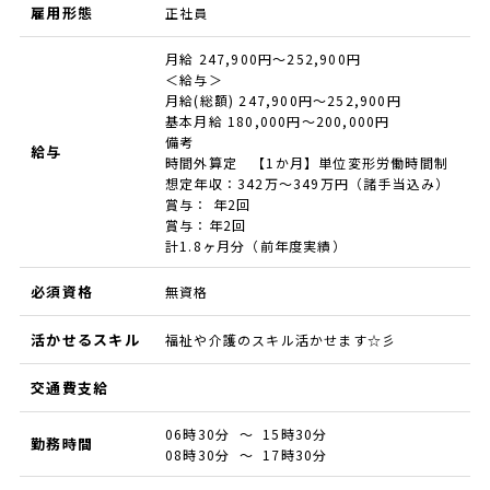
雇用形態
正社員
月給 247,900円～252,900円
＜給与＞
月給(総額) 247,900円〜252,900円
基本月給 180,000円〜200,000円
備考
給与
時間外算定 【1か月】単位変形労働時間制
想定年収：342万～349万円（諸手当込み）
賞与： 年2回
賞与：年2回
計1.8ヶ月分（前年度実績）
必須資格
無資格
活かせるスキル
福祉や介護のスキル活かせます☆彡
交通費支給
06時30分 ～ 15時30分
勤務時間
08時30分 ～ 17時30分