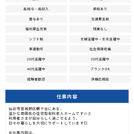
高給与・高収入
昇給あり
賞与あり
交通費支給
福利厚生充実
残業なし
シフト制
主婦活躍中・主夫活躍中
車通勤可
社会保険完備
20代活躍中
30代活躍中
40代活躍中
ブランクOK
経験者歓迎
詳細応相談
仕事内容
仙台市宮城野区鶴ケ谷にある、
温かな雰囲気の住宅型有料老人ホームです☆彡
利用者さまが自分らしく過ごせるよう、
日々の暮らしを大切にサポートしています◎
お仕事内容は、