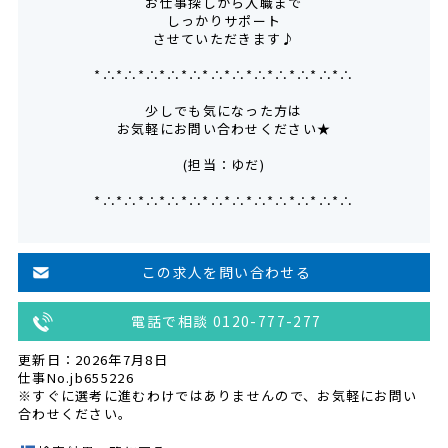
お仕事探しから入職まで
しっかりサポート
させていただきます♪
*∴*∴*∴*∴*∴*∴*∴*∴*∴*∴*∴*∴
少しでも気になった方は
お気軽にお問い合わせください★
(担当：ゆだ)
*∴*∴*∴*∴*∴*∴*∴*∴*∴*∴*∴*∴
この求人を問い合わせる
電話で相談 0120-777-277
更新日：2026年7月8日
仕事No.jb655226
※すぐに選考に進むわけではありませんので、お気軽にお問い
合わせください。