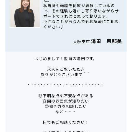
た。
私自身も転職を何度か経験しているの
で、その経験も活かし寄り添いながらサ
ポートできればと思っております。
小さなことからなんでもお気軽にご相談
ください♪
湯田 茉那美
大阪支店
はじめまして！担当の湯田です。
求人をご覧いただき
ありがとうございます＾＾
*∴*∴*∴*∴*∴*∴*∴*∴*∴*∴*∴*∴
◎不明な点や不安な点がある
◎園の雰囲気が知りたい
◎働き方を相談したい
など・・・
何でもご相談ください！