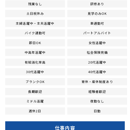
残業なし
研修あり
土日祝休み
見学のみOK
主婦活躍中・主夫活躍中
車通勤可
バイク通勤可
パートアルバイト
即日OK
女性活躍中
中高年活躍中
社会保険完備
有給消化率高
20代活躍中
30代活躍中
40代活躍中
ブランクOK
育休・産休制度あり
長期歓迎
経験者歓迎
ミドル活躍
夜勤なし
週休2日
日勤
仕事内容