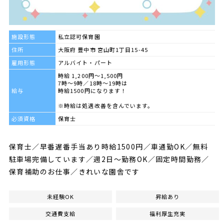
施設形態
私立認可保育園
住所
大阪府 豊中市 宮山町1丁目15-45
雇用形態
アルバイト・パート
時給 1,200円～1,500円
7時～9時／18時～19時は
給与
時給1500円になります！
※時給は処遇改善を含んでいます。
必須資格
保育士
保育士／早番遅番手当あり時給1500円／車通勤OK／無料
駐車場完備しています／週2日～勤務OK／固定時間勤務／
保育補助のお仕事／きれいな園舎です
未経験OK
昇給あり
交通費支給
福利厚生充実