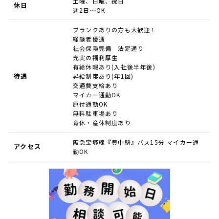
土曜、日曜、祝日
休日
週2日～OK
ブランクありの方も大歓迎！
経験者優遇
社会保険完備 法定通り
充実の福利厚生
有給休暇あり(入社後半年後)
待遇
昇給制度あり(年1回)
交通費支給あり
マイカー通勤OK
原付通勤OK
無料駐車場あり
育休・産休制度あり
阪急宝塚線『豊中駅』バス15分 マイカー通
アクセス
勤OK