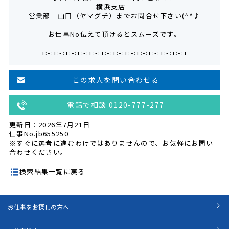
横浜支店
営業部 山口（ヤマグチ）までお問合せ下さい(^^♪
お仕事No伝えて頂けるとスムーズです。
+:-:+:-:+:-:+:-:+:-:+:-:+:-:+:-:+:-:+:-:+:-:+:-:+
この求人を問い合わせる
電話で相談 0120-777-277
更新日：2026年7月21日
仕事No.jb655250
※すぐに選考に進むわけではありませんので、お気軽にお問い
合わせください。
検索結果一覧に戻る
お仕事をお探しの方へ