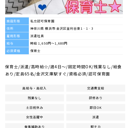
施設形態
私立認可保育園
住所
神奈川県 横浜市 金沢区釜利谷東1‐1‐3
雇用形態
派遣社員
給与
時給 1,650円～1,680円
必須資格
保育士
保育士/派遣/高時給☆/週4日～/固定時間OK/残業なし/給食
あり/定員65名/金沢文庫駅すぐ/資格必須/認可保育園
高給与・高収入
交通費支給
残業なし
研修あり
土日祝休み
即日OK
女性活躍中
派遣
食事補助あり
駅チカ