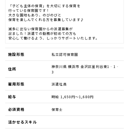
「子ども主体の保育」を大切にする保育を
行っている保育園です！
大きな園地もあり、のびのびと
保育を楽しんでくれる方を募集しています♪
滅多に出ない保育園からの派遣募集が
出ました！派遣での勤務が初めての方も
安心して働けるよう、しっかりサポートいたします。
施設形態
私立認可保育園
神奈川県 横浜市 金沢区釜利谷東1‐1‐
住所
3
雇用形態
派遣社員
給与
時給 1,650円～1,680円
必須資格
保育士
活かせるスキル