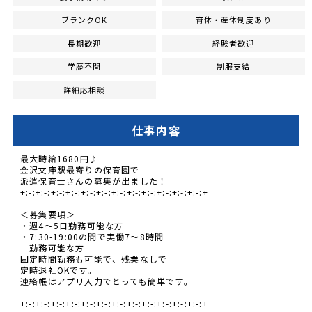
ブランクOK
育休・産休制度あり
長期歓迎
経験者歓迎
学歴不問
制服支給
詳細応相談
仕事内容
最大時給1680円♪
金沢文庫駅最寄りの保育園で
派遣保育士さんの募集が出ました！
+:-:+:-:+:-:+:-:+:-:+:-:+:-:+:-:+:-:+:-:+:-:+:-:+
＜募集要項＞
・週4～5日勤務可能な方
・7:30-19:00の間で実働7～8時間
勤務可能な方
固定時間勤務も可能で、残業なしで
定時退社OKです。
連絡帳はアプリ入力でとっても簡単です。
+:-:+:-:+:-:+:-:+:-:+:-:+:-:+:-:+:-:+:-:+:-:+:-:+