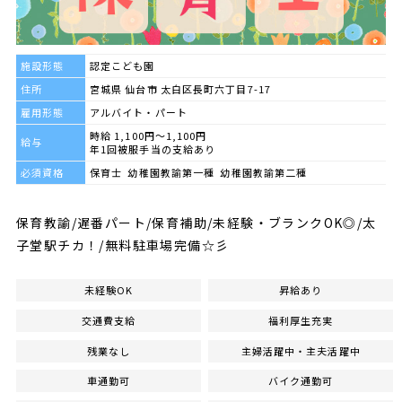
施設形態
認定こども園
住所
宮城県 仙台市 太白区長町六丁目7-17
雇用形態
アルバイト・パート
時給 1,100円～1,100円
給与
年1回被服手当の支給あり
必須資格
保育士 幼稚園教諭第一種 幼稚園教諭第二種
保育教諭/遅番パート/保育補助/未経験・ブランクOK◎/太
子堂駅チカ！/無料駐車場完備☆彡
未経験OK
昇給あり
交通費支給
福利厚生充実
残業なし
主婦活躍中・主夫活躍中
車通勤可
バイク通勤可