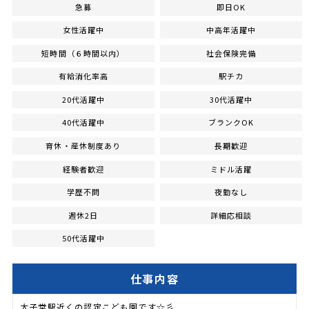
急募
即日OK
女性活躍中
中高年活躍中
短時間（６時間以内）
社会保険完備
有給消化率高
駅チカ
20代活躍中
30代活躍中
40代活躍中
ブランクOK
育休・産休制度あり
長期歓迎
経験者歓迎
ミドル活躍
学歴不問
夜勤なし
週休2日
詳細応相談
50代活躍中
仕事内容
太子堂駅近くの認定こども園です☆彡