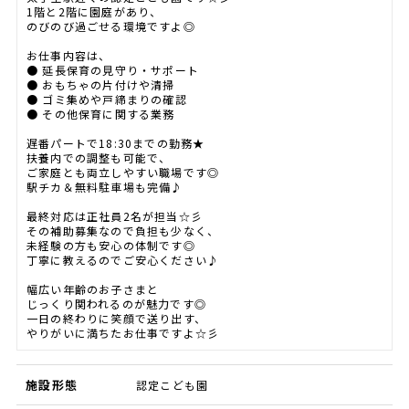
1階と2階に園庭があり、
のびのび過ごせる環境ですよ◎
お仕事内容は、
● 延長保育の見守り・サポート
● おもちゃの片付けや清掃
● ゴミ集めや戸締まりの確認
● その他保育に関する業務
遅番パートで18:30までの勤務★
扶養内での調整も可能で、
ご家庭とも両立しやすい職場です◎
駅チカ＆無料駐車場も完備♪
最終対応は正社員2名が担当☆彡
その補助募集なので負担も少なく、
未経験の方も安心の体制です◎
丁寧に教えるのでご安心ください♪
幅広い年齢のお子さまと
じっくり関われるのが魅力です◎
一日の終わりに笑顔で送り出す、
やりがいに満ちたお仕事ですよ☆彡
施設形態
認定こども園