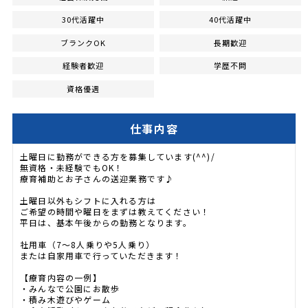
30代活躍中
40代活躍中
ブランクOK
長期歓迎
経験者歓迎
学歴不問
資格優遇
仕事内容
土曜日に勤務ができる方を募集しています(^^)/
無資格・未経験でもOK！
療育補助とお子さんの送迎業務です♪
土曜日以外もシフトに入れる方は
ご希望の時間や曜日をまずは教えてください！
平日は、基本午後からの勤務となります。
社用車（7～8人乗りや5人乗り）
または自家用車で行っていただきます！
【療育内容の一例】
・みんなで公園にお散歩
・積み木遊びやゲーム