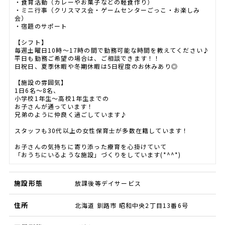
・食育活動（カレーやお菓子などの軽食作り）
・ミニ行事（クリスマス会・ゲームセンターごっこ・お楽しみ
会）
・宿題のサポート
【シフト】
毎週土曜日10時～17時の間で勤務可能な時間を教えてください♪
平日も勤務ご希望の場合は、ご相談できます！！
日祝日、夏季休暇や冬期休暇は5日程度のお休みあり◎
【施設の雰囲気】
1日6名～8名、
小学校1年生～高校1年生までの
お子さんが通っています！
兄弟のように仲良く過ごしています♪
スタッフも30代以上の女性保育士が多数在籍しています！
お子さんの気持ちに寄り添った療育を心掛けていて
「おうちにいるような施設」づくりをしています(*^^*)
施設形態
放課後等デイサービス
住所
北海道 釧路市 昭和中央2丁目13番6号