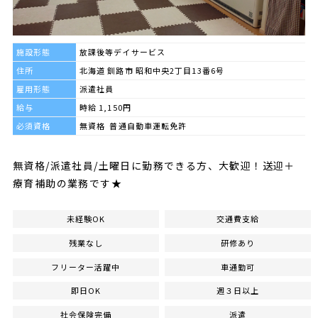
施設形態
放課後等デイサービス
住所
北海道 釧路市 昭和中央2丁目13番6号
雇用形態
派遣社員
給与
時給 1,150円
必須資格
無資格 普通自動車運転免許
無資格/派遣社員/土曜日に勤務できる方、大歓迎！送迎＋
療育補助の業務です★
未経験OK
交通費支給
残業なし
研修あり
フリーター活躍中
車通勤可
即日OK
週３日以上
社会保険完備
派遣