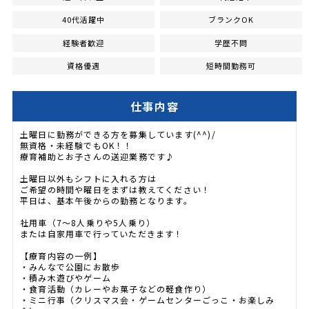
40代活躍中
ブランクOK
経験者歓迎
学歴不問
資格優遇
短時間勤務可
仕事内容
土曜日に勤務ができる方を募集しています(^^)/
無資格・未経験でもOK！！
療育補助とお子さんの送迎業務です♪
土曜日以外もシフトに入れる方は
ご希望の時間や曜日をまずは教えてください！
平日は、基本午後からの勤務となります。
社用車（7～8人乗りや5人乗り）
または自家用車で行っていただきます！
【療育内容の一例】
・みんなで公園にお散歩
・積み木遊びやゲーム
・食育活動（カレーやお菓子などの軽食作り）
・ミニ行事（クリスマス会・ゲームセンターごっこ・お楽しみ