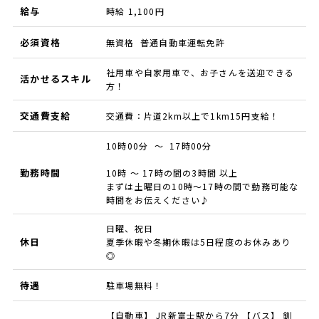
給与
時給 1,100円
必須資格
無資格 普通自動車運転免許
社用車や自家用車で、お子さんを送迎できる
活かせるスキル
方！
交通費支給
交通費：片道2km以上で1km15円支給！
10時00分 ～ 17時00分
勤務時間
10時 ～ 17時の間の3時間 以上
まずは土曜日の10時～17時の間で勤務可能な
時間をお伝えください♪
日曜、祝日
休日
夏季休暇や冬期休暇は5日程度のお休みあり
◎
待遇
駐車場無料！
【自動車】 JR新富士駅から7分 【バス】 釧