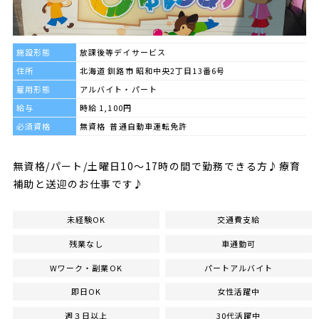
施設形態
放課後等デイサービス
住所
北海道 釧路市 昭和中央2丁目13番6号
雇用形態
アルバイト・パート
給与
時給 1,100円
必須資格
無資格 普通自動車運転免許
無資格/パート/土曜日10～17時の間で勤務できる方♪療育
補助と送迎のお仕事です♪
未経験OK
交通費支給
残業なし
車通勤可
Wワーク・副業OK
パートアルバイト
即日OK
女性活躍中
週３日以上
30代活躍中