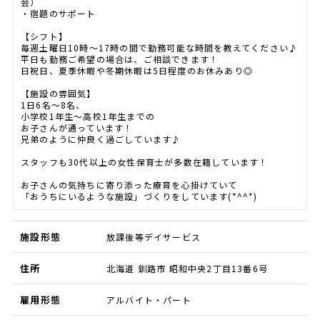
会）
・宿題のサポート
【シフト】
毎週土曜日10時～17時の間で勤務可能な時間を教えてください♪
平日も勤務ご希望の場合は、ご相談できます！
日祝日、夏季休暇や冬期休暇は5日程度のお休みあり◎
【施設の雰囲気】
1日6名～8名、
小学校1年生～高校1年生までの
お子さんが通っています！
兄弟のように仲良く過ごしています♪
スタッフも30代以上の女性保育士が多数在籍しています！
お子さんの気持ちに寄り添った療育を心掛けていて
「おうちにいるような施設」づくりをしています(*^^*)
施設形態
放課後等デイサービス
住所
北海道 釧路市 昭和中央2丁目13番6号
雇用形態
アルバイト・パート