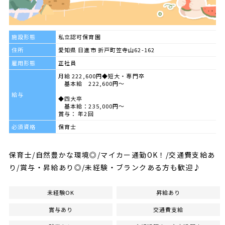
施設形態
私立認可保育園
住所
愛知県 日進市 折戸町笠寺山62-162
雇用形態
正社員
月給 222,600円◆短大・専門卒
基本給 222,600円～
給与
◆四大卒
基本給：235,000円～
賞与： 年2回
必須資格
保育士
保育士/自然豊かな環境◎/マイカー通勤OK！/交通費支給あ
り/賞与・昇給あり◎/未経験・ブランクある方も歓迎♪
未経験OK
昇給あり
賞与あり
交通費支給