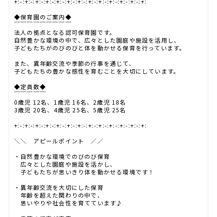
+:-:+:-:+:-:+:-:+:-:+:-:+:-:+:-:+:-:+:-:+:-:+:-:+:
◆保育園のご案内◆
￣￣￣￣￣￣￣￣￣
法人の拠点となる認可保育園です。
自然豊かな環境の中で、広々とした園庭や施設を活用し、
子どもたちがのびのびと体を動かせる保育を行っています。
また、異年齢交流や季節の行事を通じて、
子どもたちの豊かな感性を育むことを大切にしています。
◆定員数◆
￣￣￣￣￣
0歳児 12名、1歳児 16名、2歳児 18名
3歳児 20名、4歳児 25名、5歳児 25名
+:-:+:-:+:-:+:-:+:-:+:-:+:-:+:-:+:-:+:-:+:-:+:-:+:
＼＼ アピールポイント ／／
・自然豊かな環境でのびのび保育
広々とした園庭や施設を活かし、
子どもたちが思いきり体を動かせる環境です！
・異年齢交流を大切にした保育
年齢を超えた関わりの中で、
思いやりや社会性を育てています♪