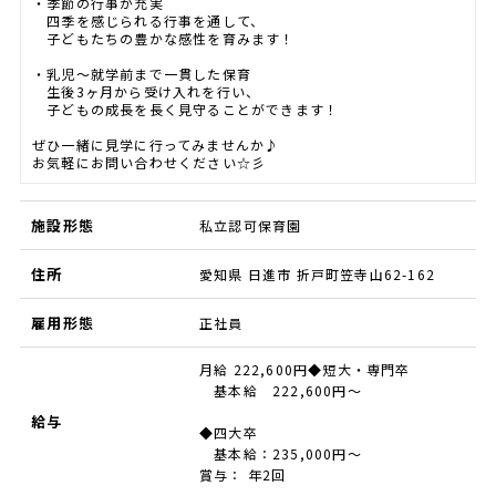
・季節の行事が充実
四季を感じられる行事を通して、
子どもたちの豊かな感性を育みます！
・乳児～就学前まで一貫した保育
生後3ヶ月から受け入れを行い、
子どもの成長を長く見守ることができます！
ぜひ一緒に見学に行ってみませんか♪
お気軽にお問い合わせください☆彡
施設形態
私立認可保育園
住所
愛知県 日進市 折戸町笠寺山62-162
雇用形態
正社員
月給 222,600円◆短大・専門卒
基本給 222,600円～
給与
◆四大卒
基本給：235,000円～
賞与： 年2回