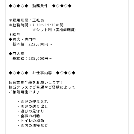
＿＿＿＿＿＿＿＿＿＿＿＿＿＿＿＿＿
◆◇◆◇◆ 勤務条件 ◆◇◆◇◆
￣￣￣￣￣￣￣￣￣￣￣￣￣￣￣￣￣
＊雇用形態：正社員
＊勤務時間：7:30～19:30の間
※シフト制（実働8時間）
＊給与
◆短大・専門卒
基本給 222,600円～
◆四大卒
基本給：235,000円～
＿＿＿＿＿＿＿＿＿＿＿＿＿＿＿＿＿
◆◇◆◇◆ お仕事内容 ◆◇◆◇◆
￣￣￣￣￣￣￣￣￣￣￣￣￣￣￣￣￣
保育業務全般をお願いします！
担当クラスはご希望やご経験によって
ご相談可能です♪
・園児の迎え入れ
・園児の送り出し
・遊びの見守り
・食事の補助
・トイレの補助
・園内の清掃など