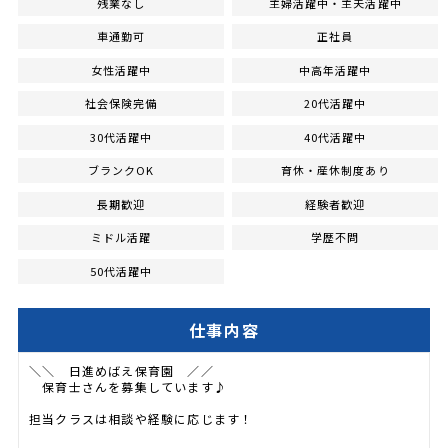
残業なし
主婦活躍中・主夫活躍中
車通勤可
正社員
女性活躍中
中高年活躍中
社会保険完備
20代活躍中
30代活躍中
40代活躍中
ブランクOK
育休・産休制度あり
長期歓迎
経験者歓迎
ミドル活躍
学歴不問
50代活躍中
仕事内容
＼＼ 日進めばえ保育園 ／／
保育士さんを募集しています♪
担当クラスは相談や経験に応じます！