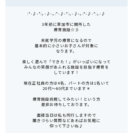
:*-♪-*:｡-♪-｡:*-♪-*:｡-♪-｡:*-♪-*:｡-♪
3年前に草加市に開所した
療育施設☆彡
未就学児の療育になるので
基本的に小さいお子さんが対象に
なります。
楽しく遊んで「できた！」がいっぱいになって
みんなの笑顔があふれる施設を目指す療育を
しています！
現在正社員の方は4名、パートの方は1名いて
20代～60代までいます＊
療育施設挑戦してみたい！という方
是非お待ちしております。
面接当日は私も同行しますので
聞きづらい質問などあればお気軽に
仰って下さいね♪