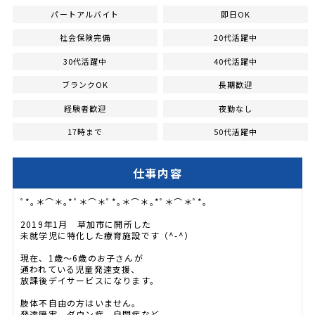
パートアルバイト
即日OK
社会保険完備
20代活躍中
30代活躍中
40代活躍中
ブランクOK
長期歓迎
経験者歓迎
夜勤なし
17時まで
50代活躍中
仕事内容
ﾟ*｡＊⌒＊｡*ﾟ＊⌒＊ﾟ*｡＊⌒＊｡*ﾟ＊⌒＊ﾟ*｡
2019年1月 草加市に開所した
未就学児に特化した療育施設です（^-^）
現在、1歳～6歳のお子さんが
通われている児童発達支援、
放課後デイサービスになります。
肢体不自由の方はいません。
発達障害、ダウン症、自閉症など