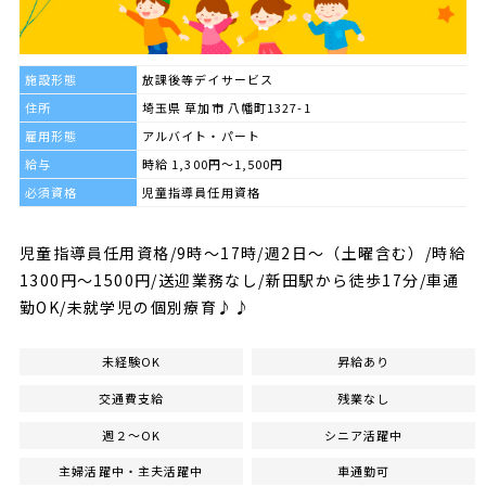
施設形態
放課後等デイサービス
住所
埼玉県 草加市 八幡町1327-1
雇用形態
アルバイト・パート
給与
時給 1,300円～1,500円
必須資格
児童指導員任用資格
児童指導員任用資格/9時～17時/週2日～（土曜含む）/時給
1300円～1500円/送迎業務なし/新田駅から徒歩17分/車通
勤OK/未就学児の個別療育♪♪
未経験OK
昇給あり
交通費支給
残業なし
週２～OK
シニア活躍中
主婦活躍中・主夫活躍中
車通勤可