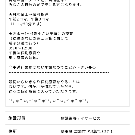
みなさん自分の足で歩ける方になります。
★月木金土→個別指導
午前2コマ、午後3コマ
（1コマ50分です）
★火水→1～4歳小さい子向けの療育
（幼稚園などの集団活動に向けて
親子分離で行う）
9:30～12:30
午後は個別療育や
集団療育の運動。
◇◆送迎業務はない施設なのでご安心下さい◆◇
----------------------------------------------------------------
最初からいきなり個別療育をやることは
ないです。何か月か慣れていただき、
徐々に個別療育に入っていただきます。
ﾟ*｡＊⌒＊｡*ﾟ＊⌒＊ﾟ*｡＊⌒＊｡*ﾟ＊⌒＊ﾟ*｡
施設形態
放課後等デイサービス
住所
埼玉県 草加市 八幡町1327-1